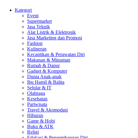
Kategori
Event
Supermarket
Jasa Teknik
Alat Listrik & Elektronik
Jasa Marketing dan Promosi
Fashion
Kulineran
Kecantikan & Perawatan Diri
Makanan & Minuman
Rumah & Dapur
Gadget & Komputer
Dunia Anak-anak
Ibu Hamil & Balita
Selular & IT
Olahraga
Kesehatan
Pariwisata
Travel & Akomodasi
Hiburan
Game & Hobi
Buku & ATK
Religi
Edukasi & Pengembangan Diri