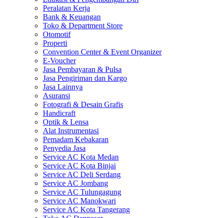
Peralatan Kerja
Bank & Keuangan
Toko & Department Store
Otomotif
Properti
Convention Center & Event Organizer
E-Voucher
Jasa Pembayaran & Pulsa
Jasa Pengiriman dan Kargo
Jasa Lainnya
Asuransi
Fotografi & Desain Grafis
Handicraft
Optik & Lensa
Alat Instrumentasi
Pemadam Kebakaran
Penyedia Jasa
Service AC Kota Medan
Service AC Kota Binjai
Service AC Deli Serdang
Service AC Jombang
Service AC Tulungagung
Service AC Manokwari
Service AC Kota Tangerang