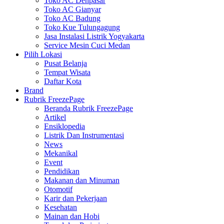
Toko AC Denpasar
Toko AC Gianyar
Toko AC Badung
Toko Kue Tulungagung
Jasa Instalasi Listrik Yogyakarta
Service Mesin Cuci Medan
Pilih Lokasi
Pusat Belanja
Tempat Wisata
Daftar Kota
Brand
Rubrik FreezePage
Beranda Rubrik FreezePage
Artikel
Ensiklopedia
Listrik Dan Instrumentasi
News
Mekanikal
Event
Pendidikan
Makanan dan Minuman
Otomotif
Karir dan Pekerjaan
Kesehatan
Mainan dan Hobi