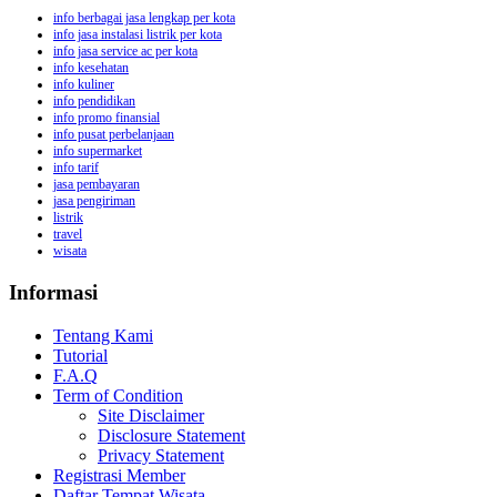
info berbagai jasa lengkap per kota
info jasa instalasi listrik per kota
info jasa service ac per kota
info kesehatan
info kuliner
info pendidikan
info promo finansial
info pusat perbelanjaan
info supermarket
info tarif
jasa pembayaran
jasa pengiriman
listrik
travel
wisata
Informasi
Tentang Kami
Tutorial
F.A.Q
Term of Condition
Site Disclaimer
Disclosure Statement
Privacy Statement
Registrasi Member
Daftar Tempat Wisata