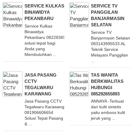
SERVICE KULKAS
SERVICE TV
BINAWIDYA
PANGGILAN
PEKANBARU
BANJARMASIN
SELATAN
Service Kulkas
Binawidya
Service TV
Pekanbaru 082283695660 adalah
Banjarmasin Selatan
solusi tepat bagi
083143995533 AL
Anda yang
Teknik Service
Membutuhkan ...
Melayani Panggilan
...
JASA PASANG
TAS WANITA
CCTV
BERKWALITAS
TEGALWARU
HUBUNGI
KARAWANG
085292655893
Jasa Pasang CCTV
ANNAYA -Terbuat
Tegalwaru Karawang
dari kulit sintetis
081906606654
yaitu emboos kulit
Solusi Tepat Pasang
jeruk yang ...
& ...