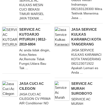
Gabus Wetan
SERVICE AC
Indramayu
KULKAS MESIN
082183128300 Mitra
CUCI BEKASI
Tekhnik Menerima
TIMUR MARSEL
Jasa ...
JAYA TEKNIK ...
SERVICE AC
JASA SERVICE
KUTOARJO
KULKAS
PITURUH | 0812-
KARAWACI KOTA
2819-6804
TANGERANG
Ac anda tidak dingin,
JASA SERVICE
Kotor,Netes
KULKAS KARAWACI
Air,Remote Tidak
KOTA TANGERANG
Fungsi,Udara Bau
082123071922
Tak ...
Apakah Lemari es
Anda ...
JASA CUCI AC
SERVICE AC
CILEGON
MURAH
SUROBOYO
JASA CUCI AC
CILEGON CV PRIMA
SERVICE AC
AIR Conditioner NO
MURAH