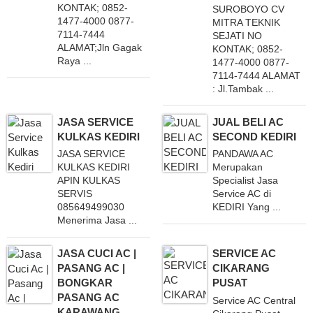
KONTAK; 0852-
SUROBOYO CV
1477-4000 0877-
MITRA TEKNIK
7114-7444
SEJATI NO
ALAMAT;Jln Gagak
KONTAK; 0852-
Raya ...
1477-4000 0877-
7114-7444 ALAMAT
: Jl.Tambak ...
JASA SERVICE
JUAL BELI AC
KULKAS KEDIRI
SECOND KEDIRI
JASA SERVICE
PANDAWA AC
KULKAS KEDIRI
Merupakan
APIN KULKAS
Specialist Jasa
SERVIS
Service AC di
085649499030
KEDIRI Yang ...
Menerima Jasa ...
JASA CUCI AC |
SERVICE AC
PASANG AC |
CIKARANG
BONGKAR
PUSAT
PASANG AC
Service AC Central
KARAWANG