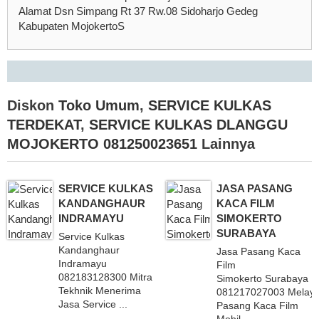
Alamat Dsn Simpang Rt 37 Rw.08 Sidoharjo Gedeg
Kabupaten MojokertoS
Diskon
Toko Umum
,
SERVICE KULKAS
TERDEKAT
,
SERVICE KULKAS DLANGGU
MOJOKERTO 081250023651
Lainnya
SERVICE KULKAS
JASA PASANG
KANDANGHAUR
KACA FILM
INDRAMAYU
SIMOKERTO
SURABAYA
Service Kulkas
Kandanghaur
Jasa Pasang Kaca
Indramayu
Film
082183128300 Mitra
Simokerto Surabaya
Tekhnik Menerima
081217027003 Melaya
Jasa Service ...
Pasang Kaca Film
Mobil ...