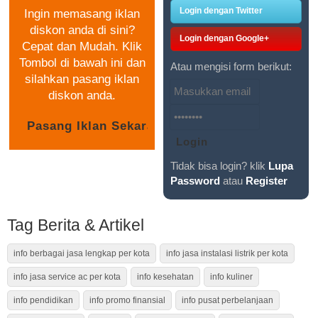
Login dengan Twitter
Ingin memasang iklan
diskon anda di sini?
Login dengan Google+
Cepat dan Mudah. Klik
Tombol di bawah ini dan
Atau mengisi form berikut:
silahkan pasang iklan
diskon anda.
Tidak bisa login? klik
Lupa
Password
atau
Register
Tag Berita & Artikel
info berbagai jasa lengkap per kota
info jasa instalasi listrik per kota
info jasa service ac per kota
info kesehatan
info kuliner
info pendidikan
info promo finansial
info pusat perbelanjaan