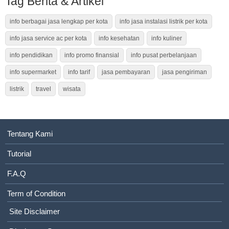
Tag Berita & Artikel
info berbagai jasa lengkap per kota
info jasa instalasi listrik per kota
info jasa service ac per kota
info kesehatan
info kuliner
info pendidikan
info promo finansial
info pusat perbelanjaan
info supermarket
info tarif
jasa pembayaran
jasa pengiriman
listrik
travel
wisata
Tentang Kami
Tutorial
F.A.Q
Term of Condition
Site Disclaimer