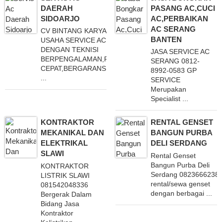
DAERAH
PASANG AC,CUCI
SIDOARJO
AC,PERBAIKAN
AC SERANG
CV BINTANG KARYA
BANTEN
USAHA SERVICE AC
DENGAN TEKNISI
JASA SERVICE AC
BERPENGALAMAN,RESPON
SERANG 0812-
CEPAT,BERGARANSI
8992-0583 GP
...
SERVICE
Merupakan
Specialist ...
KONTRAKTOR
RENTAL GENSET
MEKANIKAL DAN
BANGUN PURBA
ELEKTRIKAL
DELI SERDANG
SLAWI
Rental Genset
Bangun Purba Deli
KONTRAKTOR
Serdang 08236662383
LISTRIK SLAWI
rental/sewa genset
081542048336
dengan berbagai ...
Bergerak Dalam
Bidang Jasa
Kontraktor