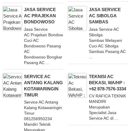
JASA SERVICE
JASA SERVICE
AC PRAJEKAN
AC SIBOLGA
BONDOWOSO
SAMBAS
Jasa Service
Jasa Service AC
AC Prajekan Bondowoso Melayani
Sibolga
Cuci AC
Sambas Melayani
Bondowoso Pasang
Cuci AC Sibolga
AC
Sambas Pasang AC
Bondowoso Bongkar
...
Pasang AC ...
SERVICE AC
TEKNISI AC
ANTANG KALANG
BEKASI, WA/HP :
KOTAWARINGIN
+62 878-7576-3334
TIMUR
CV RAFICA TEKNIK
MANDIRI
Service AC Antang
Merupakan
Kalang Kotawaringin
Specialist Jasa
Timur
Service AC di ...
081256950234
Mandiri Teknik
Merupakan ...