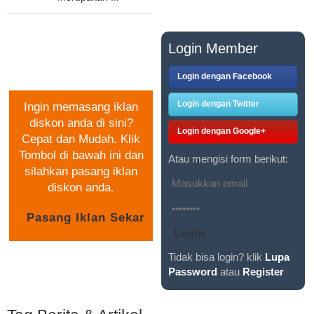
PASANG IKLAN
Login Member
GRATIS
Login dengan Facebook
Login dengan Twitter
Ingin memasang iklan
diskon anda di sini?
Login dengan Google+
Cepat dan Mudah. Klik
Tombol di bawah ini dan
Atau mengisi form berikut:
silahkan pasang iklan
diskon anda.
Tidak bisa login? klik
Lupa
Password
atau
Register