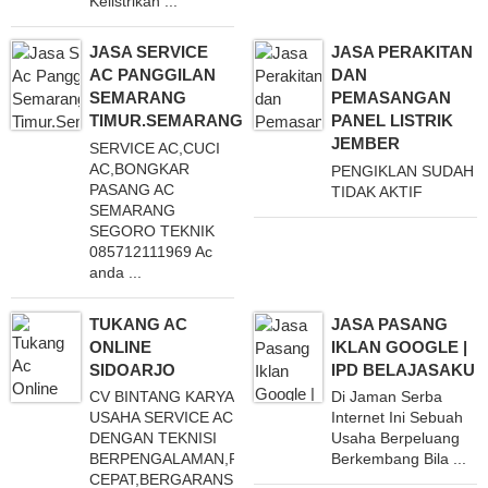
Kelistrikan ...
JASA SERVICE
JASA PERAKITAN
AC PANGGILAN
DAN
SEMARANG
PEMASANGAN
TIMUR.SEMARANG
PANEL LISTRIK
JEMBER
SERVICE AC,CUCI
AC,BONGKAR
PENGIKLAN SUDAH
PASANG AC
TIDAK AKTIF
SEMARANG
SEGORO TEKNIK
085712111969 Ac
anda ...
TUKANG AC
JASA PASANG
ONLINE
IKLAN GOOGLE |
SIDOARJO
IPD BELAJASAKU
CV BINTANG KARYA
Di Jaman Serba
USAHA SERVICE AC
Internet Ini Sebuah
DENGAN TEKNISI
Usaha Berpeluang
BERPENGALAMAN,RESPON
Berkembang Bila ...
CEPAT,BERGARANSI