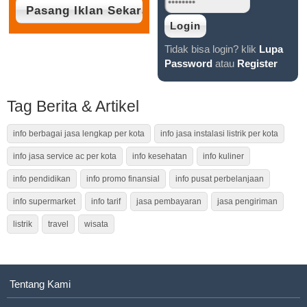
Tidak bisa login? klik
Lupa
Password
atau
Register
Tag Berita & Artikel
info berbagai jasa lengkap per kota
info jasa instalasi listrik per kota
info jasa service ac per kota
info kesehatan
info kuliner
info pendidikan
info promo finansial
info pusat perbelanjaan
info supermarket
info tarif
jasa pembayaran
jasa pengiriman
listrik
travel
wisata
Tentang Kami