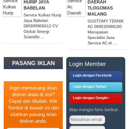
HURIP JAYA
DAERAH
BABELAN
TLOGOMAS
MALANG
Service Kulkas Hurip
Jaya Babelan
GUSTOMY TEKNIK
085899906612 CV
AC 089530988180
Global Sinergi
Merupakan
Scientific ...
Specialist Jasa
Service AC di ...
PASANG IKLAN
Login Member
GRATIS
Login dengan Facebook
Login dengan Twitter
Ingin memasang iklan
diskon anda di sini?
Login dengan Google+
Cepat dan Mudah. Klik
Tombol di bawah ini dan
Atau mengisi form berikut:
silahkan pasang iklan
diskon anda.