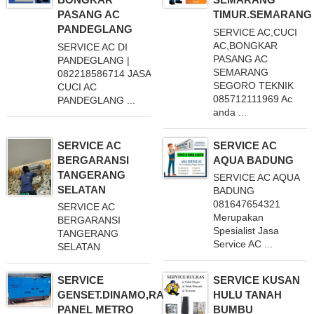
PASANG AC
TIMUR.SEMARANG
PANDEGLANG
SERVICE AC,CUCI
AC,BONGKAR
SERVICE AC DI
PASANG AC
PANDEGLANG |
SEMARANG
082218586714 JASA
SEGORO TEKNIK
CUCI AC
085712111969 Ac
PANDEGLANG ...
anda ...
SERVICE AC
SERVICE AC
BERGARANSI
AQUA BADUNG
TANGERANG
SERVICE AC AQUA
SELATAN
BADUNG
081647654321
SERVICE AC
Merupakan
BERGARANSI
Spesialist Jasa
TANGERANG
Service AC ...
SELATAN
SERVICE
SERVICE KUSAN
GENSET.DINAMO,RAKIT
HULU TANAH
PANEL METRO
BUMBU