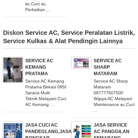
ac,Cuci ac,
Perbaikan ...
Diskon
Service AC
,
Service Peralatan Listrik
,
Service Kulkas & Alat Pendingin
Lainnya
SERVICE AC
SERVICE AC
KEMANG
SHARP
PRATAMA
MATARAM
Service AC Kemang
Service AC Sharp
Pratama Bekasi 085883483295
Mataram
Sarana Multi
087777607500
Teknik Melayani Cuci
Wijaya AC Melayani
AC Kemang ...
Maintenance ac,Cuci
...
JASA CUCI AC
JASA SERVICE
PANDEGLANG,JASA
AC PANGGILAN
BONGKAR
SEMARANG