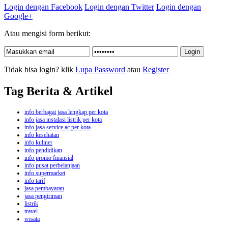
Login dengan Facebook
Login dengan Twitter
Login dengan
Google+
Atau mengisi form berikut:
Tidak bisa login? klik
Lupa Password
atau
Register
Tag Berita & Artikel
info berbagai jasa lengkap per kota
info jasa instalasi listrik per kota
info jasa service ac per kota
info kesehatan
info kuliner
info pendidikan
info promo finansial
info pusat perbelanjaan
info supermarket
info tarif
jasa pembayaran
jasa pengiriman
listrik
travel
wisata