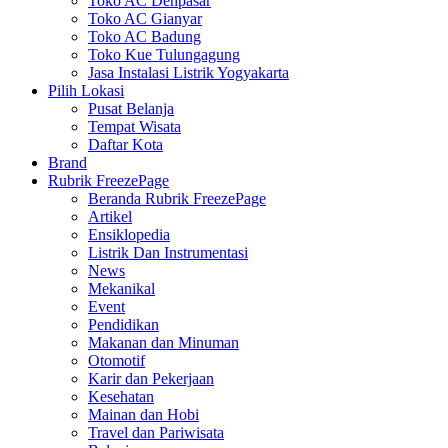
Toko AC Denpasar
Toko AC Gianyar
Toko AC Badung
Toko Kue Tulungagung
Jasa Instalasi Listrik Yogyakarta
Pilih Lokasi
Pusat Belanja
Tempat Wisata
Daftar Kota
Brand
Rubrik FreezePage
Beranda Rubrik FreezePage
Artikel
Ensiklopedia
Listrik Dan Instrumentasi
News
Mekanikal
Event
Pendidikan
Makanan dan Minuman
Otomotif
Karir dan Pekerjaan
Kesehatan
Mainan dan Hobi
Travel dan Pariwisata