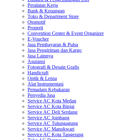
Peralatan Kerja
Bank & Keuangan
Toko & Department Store
Otomotif
Properti
Convention Center & Event Organizer
E-Voucher
Jasa Pembayaran & Pulsa
Jasa Pengiriman dan Kargo
Jasa Lainnya
Asuransi
Fotografi & Desain Grafis
Handicraft
Optik & Lensa
Alat Instrumentasi
Pemadam Kebakaran
Penyedia Jasa
Service AC Kota Medan
Service AC Kota Binjai
Service AC Deli Serdang
Service AC Jombang
Service AC Tulungagung
Service AC Manokwari
Service AC Kota Tangerang