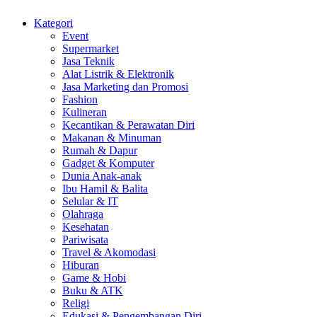
Kategori
Event
Supermarket
Jasa Teknik
Alat Listrik & Elektronik
Jasa Marketing dan Promosi
Fashion
Kulineran
Kecantikan & Perawatan Diri
Makanan & Minuman
Rumah & Dapur
Gadget & Komputer
Dunia Anak-anak
Ibu Hamil & Balita
Selular & IT
Olahraga
Kesehatan
Pariwisata
Travel & Akomodasi
Hiburan
Game & Hobi
Buku & ATK
Religi
Edukasi & Pengembangan Diri