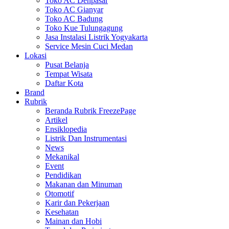
Toko AC Denpasar
Toko AC Gianyar
Toko AC Badung
Toko Kue Tulungagung
Jasa Instalasi Listrik Yogyakarta
Service Mesin Cuci Medan
Lokasi
Pusat Belanja
Tempat Wisata
Daftar Kota
Brand
Rubrik
Beranda Rubrik FreezePage
Artikel
Ensiklopedia
Listrik Dan Instrumentasi
News
Mekanikal
Event
Pendidikan
Makanan dan Minuman
Otomotif
Karir dan Pekerjaan
Kesehatan
Mainan dan Hobi