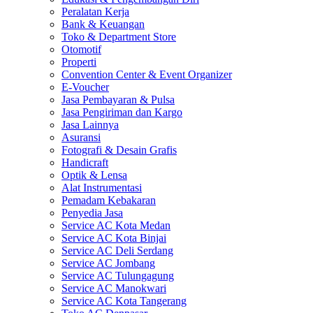
Peralatan Kerja
Bank & Keuangan
Toko & Department Store
Otomotif
Properti
Convention Center & Event Organizer
E-Voucher
Jasa Pembayaran & Pulsa
Jasa Pengiriman dan Kargo
Jasa Lainnya
Asuransi
Fotografi & Desain Grafis
Handicraft
Optik & Lensa
Alat Instrumentasi
Pemadam Kebakaran
Penyedia Jasa
Service AC Kota Medan
Service AC Kota Binjai
Service AC Deli Serdang
Service AC Jombang
Service AC Tulungagung
Service AC Manokwari
Service AC Kota Tangerang