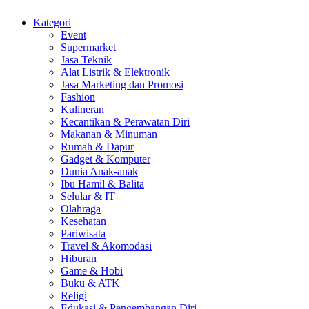
Kategori
Event
Supermarket
Jasa Teknik
Alat Listrik & Elektronik
Jasa Marketing dan Promosi
Fashion
Kulineran
Kecantikan & Perawatan Diri
Makanan & Minuman
Rumah & Dapur
Gadget & Komputer
Dunia Anak-anak
Ibu Hamil & Balita
Selular & IT
Olahraga
Kesehatan
Pariwisata
Travel & Akomodasi
Hiburan
Game & Hobi
Buku & ATK
Religi
Edukasi & Pengembangan Diri