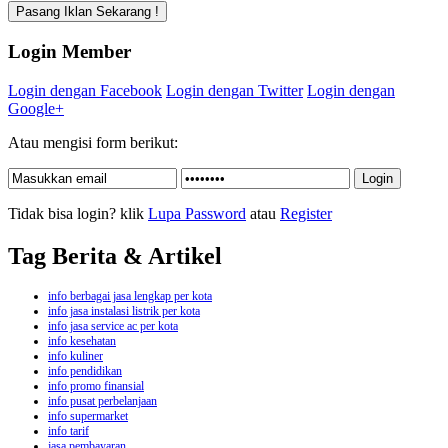
Login Member
Login dengan Facebook
Login dengan Twitter
Login dengan
Google+
Atau mengisi form berikut:
Tidak bisa login? klik
Lupa Password
atau
Register
Tag Berita & Artikel
info berbagai jasa lengkap per kota
info jasa instalasi listrik per kota
info jasa service ac per kota
info kesehatan
info kuliner
info pendidikan
info promo finansial
info pusat perbelanjaan
info supermarket
info tarif
jasa pembayaran