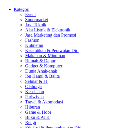
Kategori
Event
Supermarket
Jasa Teknik
Alat Listrik & Elektronik
Jasa Marketing dan Promosi
Fashion
Kulineran
Kecantikan & Perawatan Diri
Makanan & Minuman
Rumah & Dapur
Gadget & Komputer
Dunia Anak-anak
Ibu Hamil & Balita
Selular & IT
Olahraga
Kesehatan
Pariwisata
Travel & Akomodasi
Hiburan
Game & Hobi
Buku & ATK
Religi
Edukasi & Pengembangan Diri