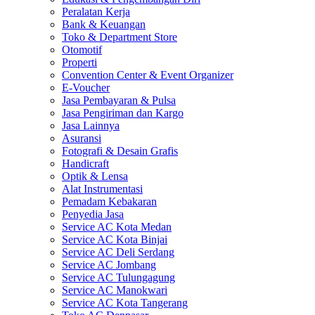
Peralatan Kerja
Bank & Keuangan
Toko & Department Store
Otomotif
Properti
Convention Center & Event Organizer
E-Voucher
Jasa Pembayaran & Pulsa
Jasa Pengiriman dan Kargo
Jasa Lainnya
Asuransi
Fotografi & Desain Grafis
Handicraft
Optik & Lensa
Alat Instrumentasi
Pemadam Kebakaran
Penyedia Jasa
Service AC Kota Medan
Service AC Kota Binjai
Service AC Deli Serdang
Service AC Jombang
Service AC Tulungagung
Service AC Manokwari
Service AC Kota Tangerang