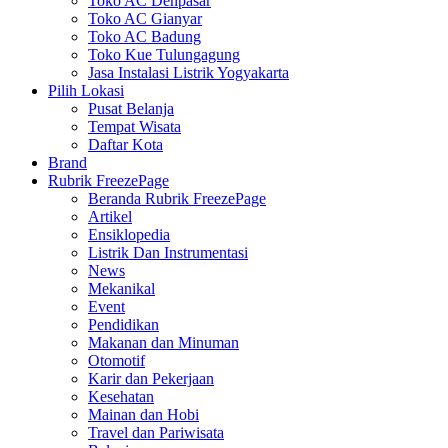
Toko AC Denpasar
Toko AC Gianyar
Toko AC Badung
Toko Kue Tulungagung
Jasa Instalasi Listrik Yogyakarta
Pilih Lokasi
Pusat Belanja
Tempat Wisata
Daftar Kota
Brand
Rubrik FreezePage
Beranda Rubrik FreezePage
Artikel
Ensiklopedia
Listrik Dan Instrumentasi
News
Mekanikal
Event
Pendidikan
Makanan dan Minuman
Otomotif
Karir dan Pekerjaan
Kesehatan
Mainan dan Hobi
Travel dan Pariwisata