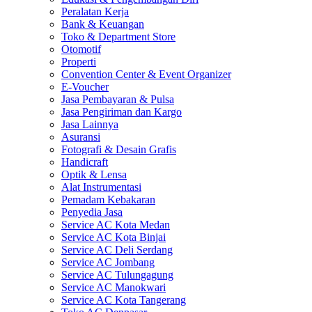
Peralatan Kerja
Bank & Keuangan
Toko & Department Store
Otomotif
Properti
Convention Center & Event Organizer
E-Voucher
Jasa Pembayaran & Pulsa
Jasa Pengiriman dan Kargo
Jasa Lainnya
Asuransi
Fotografi & Desain Grafis
Handicraft
Optik & Lensa
Alat Instrumentasi
Pemadam Kebakaran
Penyedia Jasa
Service AC Kota Medan
Service AC Kota Binjai
Service AC Deli Serdang
Service AC Jombang
Service AC Tulungagung
Service AC Manokwari
Service AC Kota Tangerang