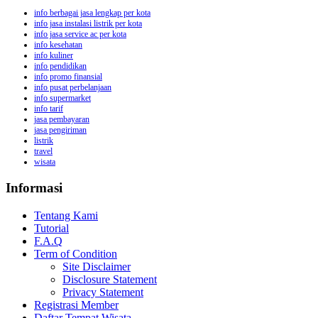
info berbagai jasa lengkap per kota
info jasa instalasi listrik per kota
info jasa service ac per kota
info kesehatan
info kuliner
info pendidikan
info promo finansial
info pusat perbelanjaan
info supermarket
info tarif
jasa pembayaran
jasa pengiriman
listrik
travel
wisata
Informasi
Tentang Kami
Tutorial
F.A.Q
Term of Condition
Site Disclaimer
Disclosure Statement
Privacy Statement
Registrasi Member
Daftar Tempat Wisata