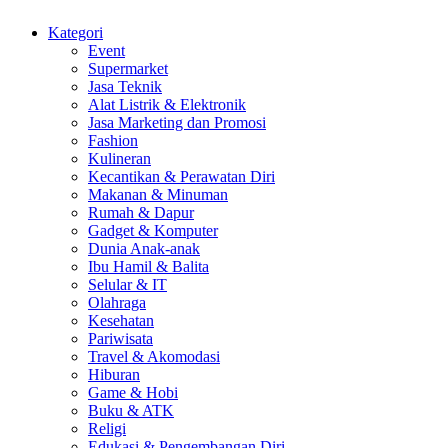
Kategori
Event
Supermarket
Jasa Teknik
Alat Listrik & Elektronik
Jasa Marketing dan Promosi
Fashion
Kulineran
Kecantikan & Perawatan Diri
Makanan & Minuman
Rumah & Dapur
Gadget & Komputer
Dunia Anak-anak
Ibu Hamil & Balita
Selular & IT
Olahraga
Kesehatan
Pariwisata
Travel & Akomodasi
Hiburan
Game & Hobi
Buku & ATK
Religi
Edukasi & Pengembangan Diri