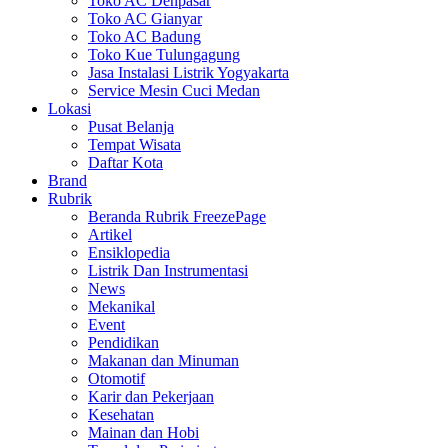
Toko AC Denpasar
Toko AC Gianyar
Toko AC Badung
Toko Kue Tulungagung
Jasa Instalasi Listrik Yogyakarta
Service Mesin Cuci Medan
Lokasi
Pusat Belanja
Tempat Wisata
Daftar Kota
Brand
Rubrik
Beranda Rubrik FreezePage
Artikel
Ensiklopedia
Listrik Dan Instrumentasi
News
Mekanikal
Event
Pendidikan
Makanan dan Minuman
Otomotif
Karir dan Pekerjaan
Kesehatan
Mainan dan Hobi