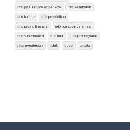
info jasa service ac per kota
info kesehatan
info kuliner
info pendidikan
info promo finansial
info pusat perbelanjaan
info supermarket
info tarif
jasa pembayaran
jasa pengiriman
listrik
travel
wisata