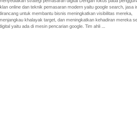
menyediakan strategi pemasaran digital Dengan fokus pada penggu
iklan online dan teknik pemasaran modern yaitu google search, jasa i
dirancang untuk membantu bisnis meningkatkan visibilitas mereka,
menjangkau khalayak target, dan meningkatkan kehadiran mereka s
digital yaitu ada di mesin pencarian google. Tim ahli ...