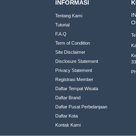
INFORMASI
K
I
Tentang Kami
O
Tutorial
F.A.Q
Te
Term of Condition
Ka
Site Disclaimer
Ke
Disclosure Statement
33
Privacy Statement
Ph
Registrasi Member
Daftar Tempat Wisata
Daftar Brand
Daftar Pusat Perbelanjaan
Daftar Kota
Kontak Kami