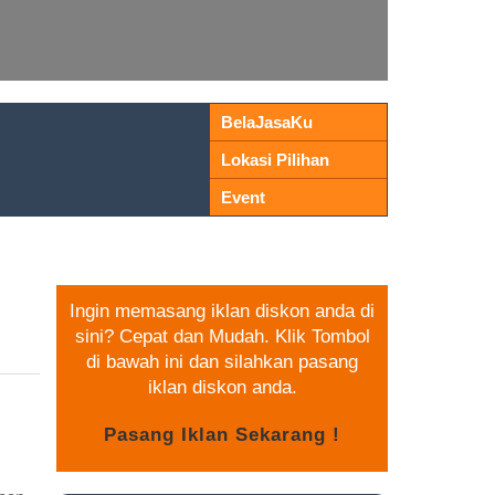
BelaJasaKu
Lokasi Pilihan
Event
PASANG IKLAN GRATIS
Ingin memasang iklan diskon anda di
sini? Cepat dan Mudah. Klik Tombol
di bawah ini dan silahkan pasang
iklan diskon anda.