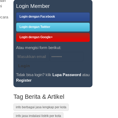
naan
Login Member
ni
Login dengan Facebook
ecara
Login dengan Twitter
Login dengan Google+
Atau mengisi form berikut:
Tidak bisa login? klik
Lupa Password
atau
Register
Tag Berita & Artikel
info berbagai jasa lengkap per kota
info jasa instalasi listrik per kota