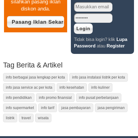
silahkan pasang iklan
diskon anda.
Tidak bisa login? klik
Lupa
Password
atau
Register
Tag Berita & Artikel
info berbagai jasa lengkap per kota
info jasa instalasi listrik per kota
info jasa service ac per kota
info kesehatan
info kuliner
info pendidikan
info promo finansial
info pusat perbelanjaan
info supermarket
info tarif
jasa pembayaran
jasa pengiriman
listrik
travel
wisata