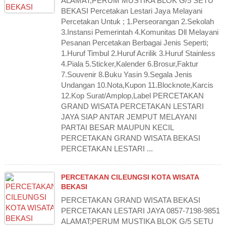
ALAMAT;PERUM MUSTIKA BLOK G/5 SETU
BEKASI Percetakan Lestari Jaya Melayani
Percetakan Untuk ; 1.Perseorangan 2.Sekolah
3.Instansi Pemerintah 4.Komunitas Dll Melayani
Pesanan Percetakan Berbagai Jenis Seperti;
1.Huruf Timbul 2.Huruf Acrilik 3.Huruf Stainless
4.Piala 5.Sticker,Kalender 6.Brosur,Faktur
7.Souvenir 8.Buku Yasin 9.Segala Jenis
Undangan 10.Nota,Kupon 11.Blocknote,Karcis
12.Kop Surat/Amplop,Label PERCETAKAN
GRAND WISATA PERCETAKAN LESTARI
JAYA SIAP ANTAR JEMPUT MELAYANI
PARTAI BESAR MAUPUN KECIL
PERCETAKAN GRAND WISATA BEKASI
PERCETAKAN LESTARI ...
PERCETAKAN CILEUNGSI KOTA WISATA
BEKASI
PERCETAKAN GRAND WISATA BEKASI
PERCETAKAN LESTARI JAYA 0857-7198-9851
ALAMAT;PERUM MUSTIKA BLOK G/5 SETU