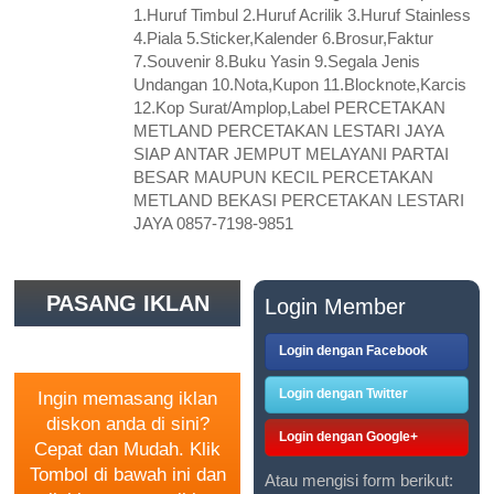
1.Huruf Timbul 2.Huruf Acrilik 3.Huruf Stainless
4.Piala 5.Sticker,Kalender 6.Brosur,Faktur
7.Souvenir 8.Buku Yasin 9.Segala Jenis
Undangan 10.Nota,Kupon 11.Blocknote,Karcis
12.Kop Surat/Amplop,Label PERCETAKAN
METLAND PERCETAKAN LESTARI JAYA
SIAP ANTAR JEMPUT MELAYANI PARTAI
BESAR MAUPUN KECIL PERCETAKAN
METLAND BEKASI PERCETAKAN LESTARI
JAYA 0857-7198-9851
PASANG IKLAN
Login Member
GRATIS
Login dengan Facebook
Login dengan Twitter
Ingin memasang iklan
diskon anda di sini?
Login dengan Google+
Cepat dan Mudah. Klik
Tombol di bawah ini dan
Atau mengisi form berikut: