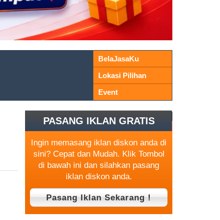
BelaJasaKu
Lokasi Pilihan
Event
PASANG IKLAN GRATIS
Ingin memasang iklan diskon anda di
sini? Cepat dan Mudah. Klik Tombol
di bawah ini dan silahkan pasang
iklan diskon anda.