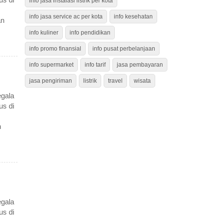
info jasa instalasi listrik per kota
info jasa service ac per kota
info kesehatan
an
info kuliner
info pendidikan
info promo finansial
info pusat perbelanjaan
info supermarket
info tarif
jasa pembayaran
jasa pengiriman
listrik
travel
wisata
gala
us di
n
gala
us di