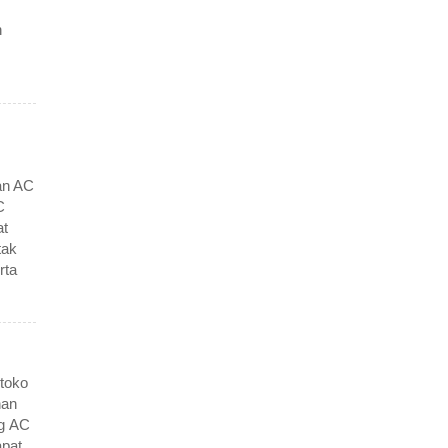
n
an AC
C
t
tak
rta
toko
han
ng AC
pat