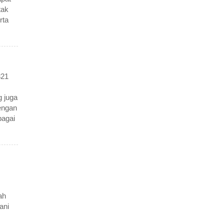
tak
rta
21
 juga
engan
agai
ah
ani