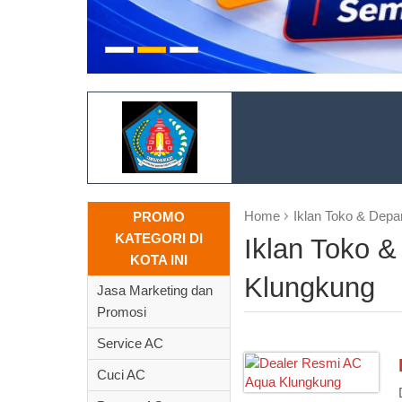
Home
Iklan Toko & Depa
PROMO
KATEGORI DI
Iklan Toko &
KOTA INI
Klungkung
Jasa Marketing dan
Promosi
Service AC
Cuci AC