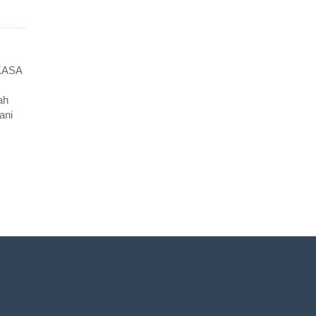
KASA
ah
ani