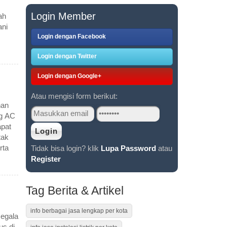
Login Member
ah
ani
Login dengan Facebook
Login dengan Twitter
Login dengan Google+
Atau mengisi form berikut:
han
ng AC
pat
tak
rta
Tidak bisa login? klik
Lupa Password
atau
Register
Tag Berita & Artikel
info berbagai jasa lengkap per kota
egala
us di