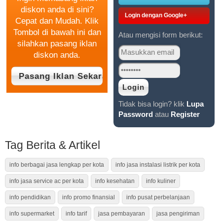
diskon anda di sini?
Login dengan Google+
Cepat dan Mudah. Klik
Tombol di bawah ini dan
Atau mengisi form berikut:
silahkan pasang iklan
diskon anda.
Tidak bisa login? klik
Lupa
Password
atau
Register
Tag Berita & Artikel
info berbagai jasa lengkap per kota
info jasa instalasi listrik per kota
info jasa service ac per kota
info kesehatan
info kuliner
info pendidikan
info promo finansial
info pusat perbelanjaan
info supermarket
info tarif
jasa pembayaran
jasa pengiriman