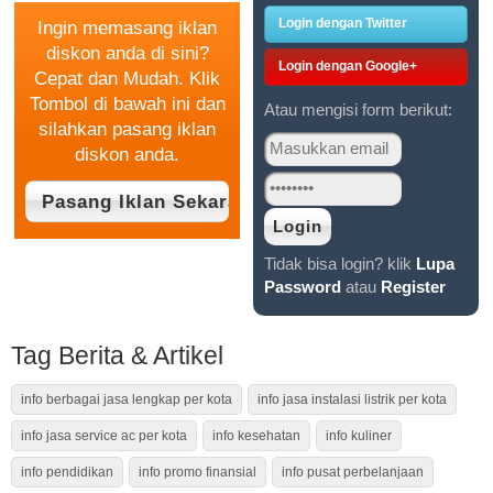
Login dengan Twitter
Ingin memasang iklan
diskon anda di sini?
Login dengan Google+
Cepat dan Mudah. Klik
Tombol di bawah ini dan
Atau mengisi form berikut:
silahkan pasang iklan
diskon anda.
Tidak bisa login? klik
Lupa
Password
atau
Register
Tag Berita & Artikel
info berbagai jasa lengkap per kota
info jasa instalasi listrik per kota
info jasa service ac per kota
info kesehatan
info kuliner
info pendidikan
info promo finansial
info pusat perbelanjaan