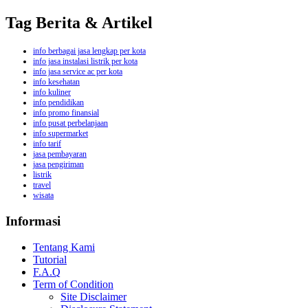
Tag Berita & Artikel
info berbagai jasa lengkap per kota
info jasa instalasi listrik per kota
info jasa service ac per kota
info kesehatan
info kuliner
info pendidikan
info promo finansial
info pusat perbelanjaan
info supermarket
info tarif
jasa pembayaran
jasa pengiriman
listrik
travel
wisata
Informasi
Tentang Kami
Tutorial
F.A.Q
Term of Condition
Site Disclaimer