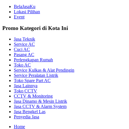
BelaJasaKu
Lokasi Pilihan
Event
Promo Kategori di Kota Ini
Jasa Teknik
Service AC
Cuci AC
Pasang AC
Perlengkapan Rumah
Toko AC
Service Kulkas & Alat Pendingin
Service Peralatan Listrik
Toko Spare Part AC
Jasa Lainnya
Toko CCTV
CCTV & Monitoring
Jasa Dinamo & Mesin Listrik
Jasa CCTV & Alarm System
Jasa Bengkel Las
Penyedia Jasa
Home