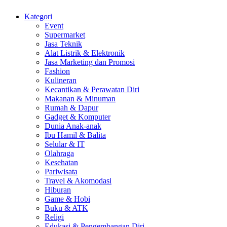
Kategori
Event
Supermarket
Jasa Teknik
Alat Listrik & Elektronik
Jasa Marketing dan Promosi
Fashion
Kulineran
Kecantikan & Perawatan Diri
Makanan & Minuman
Rumah & Dapur
Gadget & Komputer
Dunia Anak-anak
Ibu Hamil & Balita
Selular & IT
Olahraga
Kesehatan
Pariwisata
Travel & Akomodasi
Hiburan
Game & Hobi
Buku & ATK
Religi
Edukasi & Pengembangan Diri