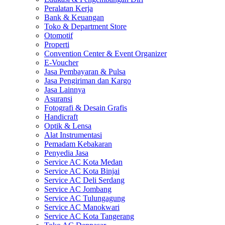
Peralatan Kerja
Bank & Keuangan
Toko & Department Store
Otomotif
Properti
Convention Center & Event Organizer
E-Voucher
Jasa Pembayaran & Pulsa
Jasa Pengiriman dan Kargo
Jasa Lainnya
Asuransi
Fotografi & Desain Grafis
Handicraft
Optik & Lensa
Alat Instrumentasi
Pemadam Kebakaran
Penyedia Jasa
Service AC Kota Medan
Service AC Kota Binjai
Service AC Deli Serdang
Service AC Jombang
Service AC Tulungagung
Service AC Manokwari
Service AC Kota Tangerang