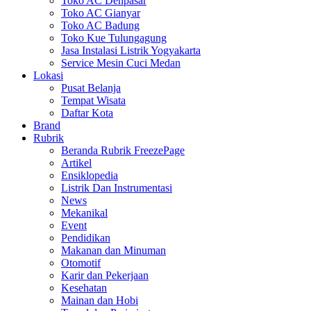
Toko AC Denpasar
Toko AC Gianyar
Toko AC Badung
Toko Kue Tulungagung
Jasa Instalasi Listrik Yogyakarta
Service Mesin Cuci Medan
Lokasi
Pusat Belanja
Tempat Wisata
Daftar Kota
Brand
Rubrik
Beranda Rubrik FreezePage
Artikel
Ensiklopedia
Listrik Dan Instrumentasi
News
Mekanikal
Event
Pendidikan
Makanan dan Minuman
Otomotif
Karir dan Pekerjaan
Kesehatan
Mainan dan Hobi