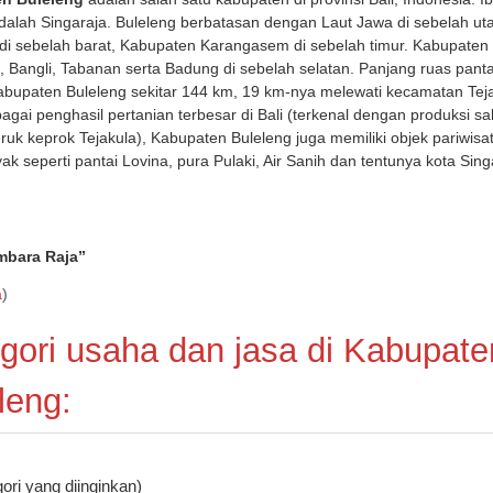
dalah Singaraja. Buleleng berbatasan dengan Laut Jawa di sebelah uta
i di sebelah barat, Kabupaten Karangasem di sebelah timur. Kabupaten
 Bangli, Tabanan serta Badung di sebelah selatan. Panjang ruas panta
abupaten Buleleng sekitar 144 km, 19 km-nya melewati kecamatan Teja
agai penghasil pertanian terbesar di Bali (terkenal dengan produksi sa
eruk keprok Tejakula), Kabupaten Buleleng juga memiliki objek pariwisa
k seperti pantai Lovina, pura Pulaki, Air Sanih dan tentunya kota Sing
mbara Raja
”
a
)
gori usaha dan jasa di Kabupate
leng:
gori yang diinginkan)