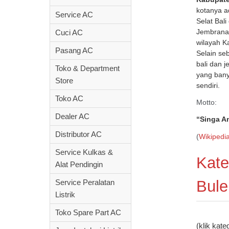
kotanya a
Service AC
Selat Bal
Jembrana,
Cuci AC
wilayah K
Pasang AC
Selain seb
bali dan j
Toko & Department
yang banya
Store
sendiri.
Toko AC
Motto:
Dealer AC
“
Singa A
Distributor AC
(
Wikipedi
Service Kulkas &
Kate
Alat Pendingin
Bule
Service Peralatan
Listrik
Toko Spare Part AC
(klik kate