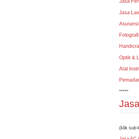
Jasa Pen
Jasa Lai
Asuransi
Fotograf
Handicra
Optik & 
Alat Inst
Pemada
*****
Jasa
(klik sub-
Jasa AC 