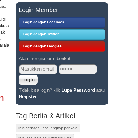
ra,
Login Member
i di
Login dengan Facebook
kula.
lak
Login dengan Twitter
ta
araja
Login dengan Google+
Atau mengisi form berikut:
Tidak bisa login? klik
Lupa Password
atau
n
Register
Tag Berita & Artikel
info berbagai jasa lengkap per kota