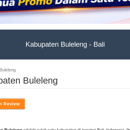
Kabupaten Buleleng - Bali
 Buleleng
paten Buleleng
n Buleleng
adalah salah satu kabupaten di provinsi Bali, Indonesia. I