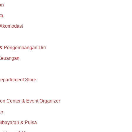
an
ta
 Akomodasi
 & Pengembangan Diri
Keuangan
epartement Store
on Center & Event Organizer
er
mbayaran & Pulsa