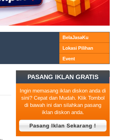
BelaJasaKu
Lokasi Pilihan
Event
PASANG IKLAN GRATIS
Ingin memasang iklan diskon anda di
sini? Cepat dan Mudah. Klik Tombol
di bawah ini dan silahkan pasang
iklan diskon anda.
bu