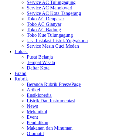
Service AC Tulungagung
Service AC Manokwari
Service AC Kota Tangerang
Toko AC Denpasar
Toko AC Gianyar
Toko AC Badung
Toko Kue Tulungagung
Jasa Instalasi Listrik Yogyakarta
Service Mesin Cuci Medan
Lokasi
Pusat Belanja
Tempat Wisata
Daftar Kota
Brand
Rubrik
Beranda Rubrik FreezePage
Artikel
Ensiklopedia
Listrik Dan Instrumentasi
News
Mekanikal
Event
Pendidikan
Makanan dan Minuman
Otomotif