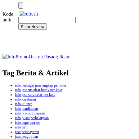
Kode
unik
Tag Berita & Artikel
info berbagai jasa lengkap per kota
info jasa instalasi listrik per kota
info jasa service ac per kota
info kesehatan
info kuliner
info pendidikan
info promo finansial
info pusat perbelanjaan
info supermarket
info tarif
jasa pembayaran
jasa pengiriman