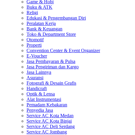
Game & Hobi
Buku & ATK
Religi
Edukasi & Pengembangan Diri
Peralatan Kerja
Bank & Keuangan
Toko & Department Store
Otomotif
Properti
Convention Center & Event Organizer
E-Voucher
Jasa Pembayaran & Pulsa
Jasa Pengiriman dan Kargo
Jasa Lainnya
Asuransi
Fotografi & Desain Grafis
Handicraft
Optik & Lensa
Alat Instrumentasi
Pemadam Kebakaran
Penyedia Jasa
Service AC Kota Medan
Service AC Kota Binjai
Service AC Deli Serdang
Service AC Jombang