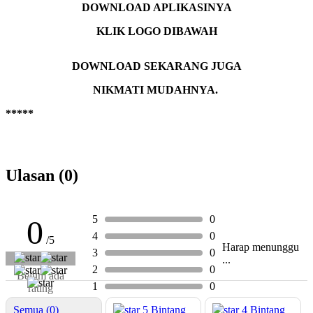
DOWNLOAD APLIKASINYA
KLIK LOGO DIBAWAH
DOWNLOAD SEKARANG JUGA
NIKMATI MUDAHNYA.
*****
Ulasan (0)
5
0
0
4
0
/5
Harap menunggu
3
0
...
2
0
Belum ada
1
0
rating
Semua (0)
5
Bintang
4
Bintang