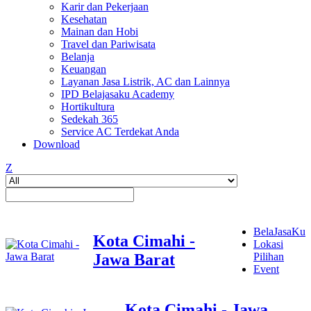
Karir dan Pekerjaan
Kesehatan
Mainan dan Hobi
Travel dan Pariwisata
Belanja
Keuangan
Layanan Jasa Listrik, AC dan Lainnya
IPD Belajasaku Academy
Hortikultura
Sedekah 365
Service AC Terdekat Anda
Download
Z
BelaJasaKu
Kota Cimahi -
Lokasi
Jawa Barat
Pilihan
Event
Kota Cimahi - Jawa