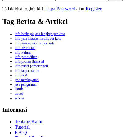
Tidak bisa login? klik
Lupa Password
atau
Register
Tag Berita & Artikel
info berbagai jasa lengkap per kota
info jasa instalasi listrik per kota
info jasa service ac per kota
info kesehatan
info kuliner
info pendidikan
info promo finansial
info pusat perbelanjaan
info supermarket
info tarif
jasa pembayaran
jasa pengiriman
listrik
travel
wisata
Informasi
Tentang Kami
Tutorial
F.A.Q