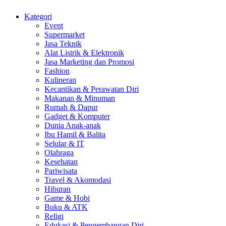
Kategori
Event
Supermarket
Jasa Teknik
Alat Listrik & Elektronik
Jasa Marketing dan Promosi
Fashion
Kulineran
Kecantikan & Perawatan Diri
Makanan & Minuman
Rumah & Dapur
Gadget & Komputer
Dunia Anak-anak
Ibu Hamil & Balita
Selular & IT
Olahraga
Kesehatan
Pariwisata
Travel & Akomodasi
Hiburan
Game & Hobi
Buku & ATK
Religi
Edukasi & Pengembangan Diri