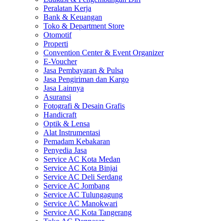
Peralatan Kerja
Bank & Keuangan
Toko & Department Store
Otomotif
Properti
Convention Center & Event Organizer
E-Voucher
Jasa Pembayaran & Pulsa
Jasa Pengiriman dan Kargo
Jasa Lainnya
Asuransi
Fotografi & Desain Grafis
Handicraft
Optik & Lensa
Alat Instrumentasi
Pemadam Kebakaran
Penyedia Jasa
Service AC Kota Medan
Service AC Kota Binjai
Service AC Deli Serdang
Service AC Jombang
Service AC Tulungagung
Service AC Manokwari
Service AC Kota Tangerang