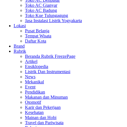
Toko AC Denpasar
Toko AC Gianyar
Toko AC Badung
Toko Kue Tulungagung
Jasa Instalasi Listrik Yogyakarta
Lokasi
Pusat Belanja
Tempat Wisata
Daftar Kota
Brand
Rubrik
Beranda Rubrik FreezePage
Artikel
Ensiklopedia
Listrik Dan Instrumentasi
News
Mekanikal
Event
Pendidikan
Makanan dan Minuman
Otomotif
Karir dan Pekerjaan
Kesehatan
Mainan dan Hobi
Travel dan Pariwisata