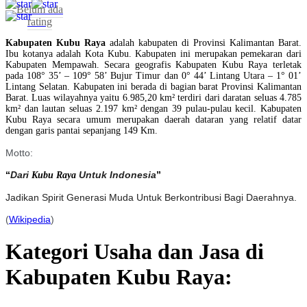
Belum ada
rating
Kabupaten Kubu Raya
adalah kabupaten di Provinsi Kalimantan Barat.
Ibu kotanya adalah Kota Kubu. Kabupaten ini merupakan pemekaran dari
Kabupaten Mempawah. Secara geografis Kabupaten Kubu Raya terletak
pada 108° 35’ – 109° 58’ Bujur Timur dan 0° 44’ Lintang Utara – 1° 01’
Lintang Selatan. Kabupaten ini berada di bagian barat Provinsi Kalimantan
Barat. Luas wilayahnya yaitu 6.985,20 km² terdiri dari daratan seluas 4.785
km² dan lautan seluas 2.197 km² dengan 39 pulau-pulau kecil. Kabupaten
Kubu Raya secara umum merupakan daerah dataran yang relatif datar
dengan garis pantai sepanjang 149 Km.
Motto:
“
Dari
Untuk Indonesia
”
Kubu Raya
Jadikan Spirit Generasi Muda Untuk Berkontribusi Bagi Daerahnya.
(
Wikipedia
)
Kategori Usaha dan Jasa di
Kabupaten Kubu Raya: