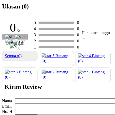
Ulasan (0)
5
0
0
4
0
/5
Harap menunggu
3
0
...
2
0
Belum ada
1
0
rating
Semua (0)
5
Bintang
4
Bintang
(0)
(0)
3
Bintang
2
Bintang
1
Bintang
(0)
(0)
(0)
Kirim Review
Nama
Email
No. HP