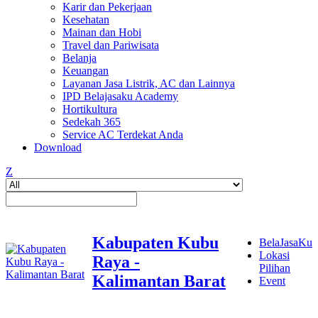
Karir dan Pekerjaan
Kesehatan
Mainan dan Hobi
Travel dan Pariwisata
Belanja
Keuangan
Layanan Jasa Listrik, AC dan Lainnya
IPD Belajasaku Academy
Hortikultura
Sedekah 365
Service AC Terdekat Anda
Download
Z
Kabupaten Kubu
BelaJasaKu
Lokasi
Raya -
Pilihan
Kalimantan Barat
Event