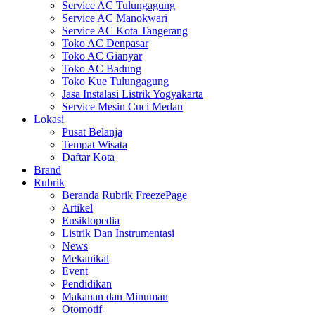
Service AC Tulungagung
Service AC Manokwari
Service AC Kota Tangerang
Toko AC Denpasar
Toko AC Gianyar
Toko AC Badung
Toko Kue Tulungagung
Jasa Instalasi Listrik Yogyakarta
Service Mesin Cuci Medan
Lokasi
Pusat Belanja
Tempat Wisata
Daftar Kota
Brand
Rubrik
Beranda Rubrik FreezePage
Artikel
Ensiklopedia
Listrik Dan Instrumentasi
News
Mekanikal
Event
Pendidikan
Makanan dan Minuman
Otomotif