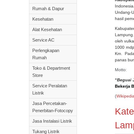
Indonesia.
Rumah & Dapur
Undang-U
hasil pem
Kesehatan
Kabupaten
Alat Kesehatan
Lampung.
Service AC
oleh vulk
1000 mdpl
Perlengkapan
Km. Pada
Rumah
panas bu
Toko & Department
Motto:
Store
“
Beguai 
Service Peralatan
Bekerja 
Listrik
(
Wikipedi
Jasa Percetakan-
Kate
Penerbitan-Fotocopy
Jasa Instalasi Listrik
Lamp
Tukang Listrik