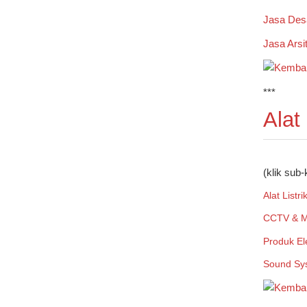
Jasa Desa
Jasa Arsi
***
Alat
(klik sub-
Alat Listri
CCTV & M
Produk El
Sound Sy