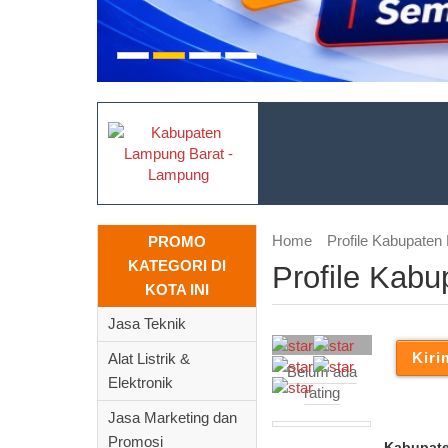
Home
Profile Kabupaten
PROMO
KATEGORI DI
Profile Kab
KOTA INI
Jasa Teknik
Alat Listrik &
Belum ada
Elektronik
rating
Jasa Marketing dan
Promosi
Kabupat