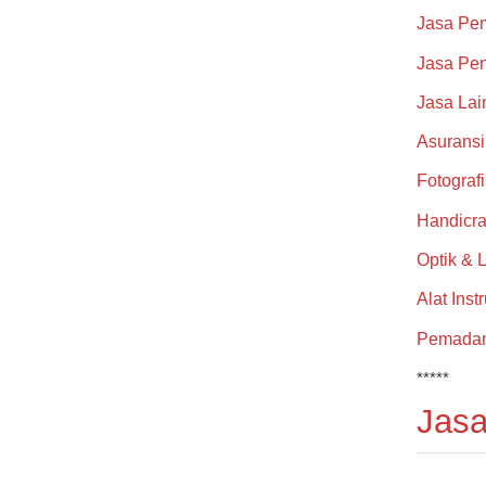
Jasa Pe
Jasa Pen
Jasa Lai
Asuransi
Fotograf
Handicra
Optik & 
Alat Inst
Pemada
*****
Jasa