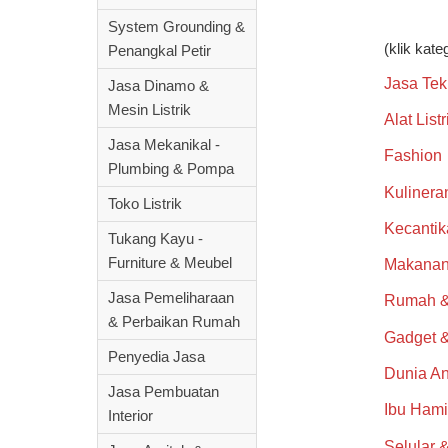
System Grounding &
(klik kate
Penangkal Petir
Jasa Tek
Jasa Dinamo &
Mesin Listrik
Alat List
Jasa Mekanikal -
Fashion
Plumbing & Pompa
Kulinera
Toko Listrik
Kecantik
Tukang Kayu -
Furniture & Meubel
Makanan
Jasa Pemeliharaan
Rumah &
& Perbaikan Rumah
Gadget 
Penyedia Jasa
Dunia A
Jasa Pembuatan
Ibu Hami
Interior
Selular &