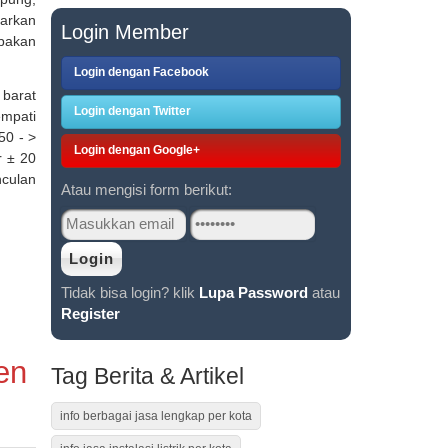
sarkan
Login Member
pakan
Login dengan Facebook
 barat
Login dengan Twitter
mpati
50 - >
Login dengan Google+
r ± 20
culan
Atau mengisi form berikut:
Tidak bisa login? klik
Lupa Password
atau
Register
en
Tag Berita & Artikel
info berbagai jasa lengkap per kota