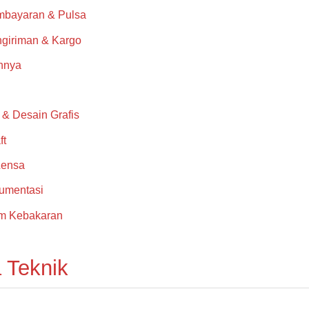
mbayaran & Pulsa
giriman & Kargo
nnya
i & Desain Grafis
ft
Lensa
rumentasi
m Kebakaran
 Teknik