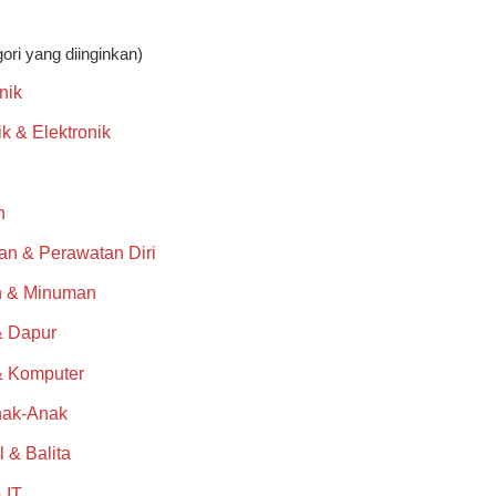
gori yang diinginkan)
nik
rik & Elektronik
n
an & Perawatan Diri
 & Minuman
 Dapur
& Komputer
nak-Anak
l & Balita
 IT