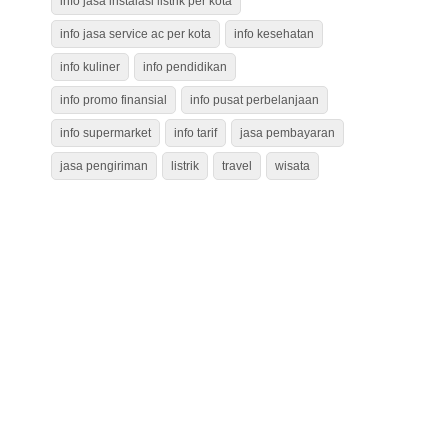
info jasa instalasi listrik per kota
info jasa service ac per kota
info kesehatan
info kuliner
info pendidikan
info promo finansial
info pusat perbelanjaan
info supermarket
info tarif
jasa pembayaran
jasa pengiriman
listrik
travel
wisata