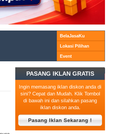
BelaJasaKu
Lokasi Pilihan
Event
PASANG IKLAN GRATIS
Ingin memasang iklan diskon anda di
sini? Cepat dan Mudah. Klik Tombol
di bawah ini dan silahkan pasang
iklan diskon anda.
pung,