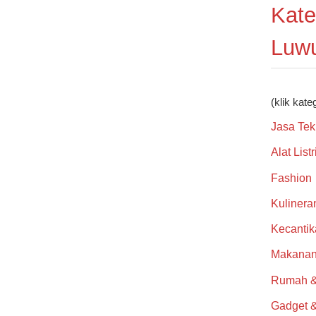
Kate
Luw
(klik kate
Jasa Tek
Alat List
Fashion
Kulinera
Kecantik
Makanan
Rumah &
Gadget 