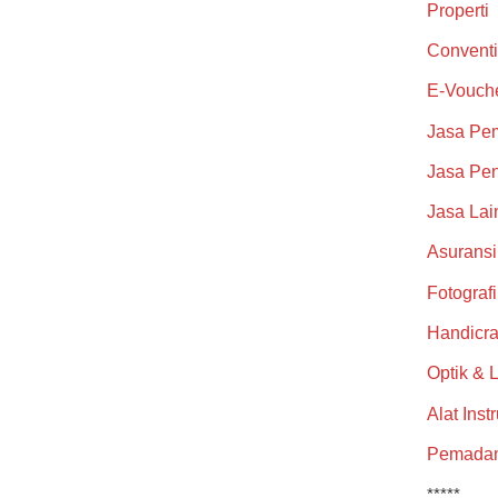
Properti
Conventi
E-Vouch
Jasa Pe
Jasa Pen
Jasa Lai
Asuransi
Fotograf
Handicra
Optik & 
Alat Inst
Pemada
*****