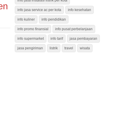
info jasa instalasi listrik per kota
en
info jasa service ac per kota
info kesehatan
info kuliner
info pendidikan
info promo finansial
info pusat perbelanjaan
info supermarket
info tarif
jasa pembayaran
jasa pengiriman
listrik
travel
wisata