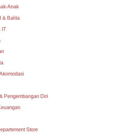
nak-Anak
l & Balita
 IT
a
an
ta
 Akomodasi
 & Pengembangan Diri
Keuangan
epartement Store