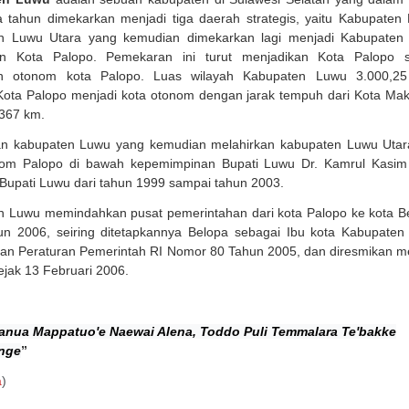
a tahun dimekarkan menjadi tiga daerah strategis, yaitu Kabupaten
n Luwu Utara yang kemudian dimekarkan lagi menjadi Kabupaten
n Kota Palopo. Pemekaran ini turut menjadikan Kota Palopo s
an otonom kota Palopo. Luas wilayah Kabupaten Luwu 3.000,25
ota Palopo menjadi kota otonom dengan jarak tempuh dari Kota Ma
 367 km.
n kabupaten Luwu yang kemudian melahirkan kabupaten Luwu Utar
nom Palopo di bawah kepemimpinan Bupati Luwu Dr. Kamrul Kasim
Bupati Luwu dari tahun 1999 sampai tahun 2003.
 Luwu memindahkan pusat pemerintahan dari kota Palopo ke kota B
un 2006, seiring ditetapkannya Belopa sebagai Ibu kota Kabupate
an Peraturan Pemerintah RI Nomor 80 Tahun 2005, dan diresmikan m
sejak 13 Februari 2006.
nua Mappatuo'e Naewai Alena, Toddo Puli Temmalara Te'bakke
nge
”
a
)