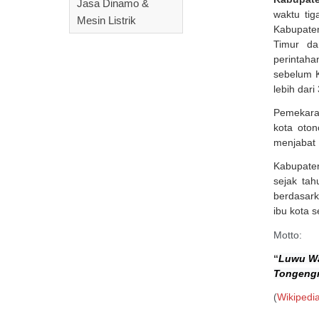
Jasa Dinamo &
waktu tig
Mesin Listrik
Kabupate
Timur da
perintah
sebelum K
lebih dari
Pemekara
kota oto
menjabat 
Kabupaten
sejak tah
berdasark
ibu kota 
Motto:
“
Luwu Wa
Tongeng
(
Wikipedi