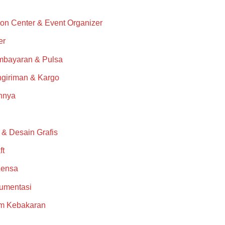
on Center & Event Organizer
er
mbayaran & Pulsa
giriman & Kargo
nnya
i & Desain Grafis
ft
Lensa
rumentasi
m Kebakaran