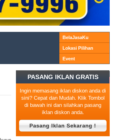
BelaJasaKu
Lokasi Pilihan
Event
PASANG IKLAN GRATIS
Ingin memasang iklan diskon anda di
sini? Cepat dan Mudah. Klik Tombol
di bawah ini dan silahkan pasang
iklan diskon anda.
 kurun