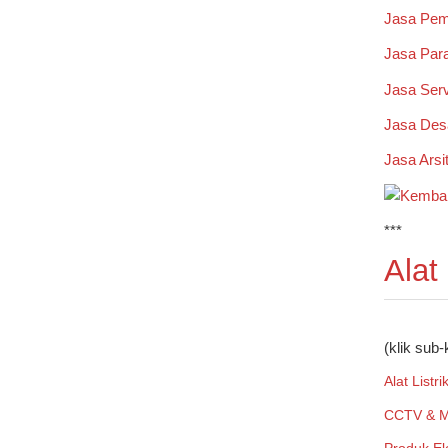
Jasa Pem
Jasa Par
Jasa Serv
Jasa Desa
Jasa Arsi
***
Alat
(klik sub-
Alat Listri
CCTV & M
Produk El