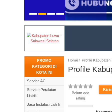
Home
Profile Kabupaten
PROMO
KATEGORI DI
Profile Kab
KOTA INI
Service AC
Service Peralatan
Belum ada
Listrik
rating
Jasa Instalasi Listrik
Kabupat