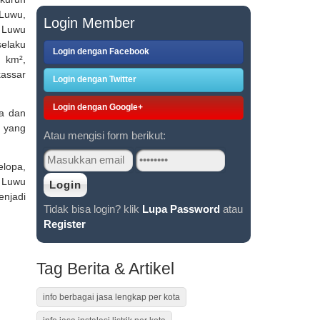
 Luwu,
Login Member
 Luwu
elaku
Login dengan Facebook
 km²,
kassar
Login dengan Twitter
Login dengan Google+
a dan
 yang
Atau mengisi form berikut:
elopa,
n Luwu
enjadi
Tidak bisa login? klik
Lupa Password
atau
Register
Tag Berita & Artikel
info berbagai jasa lengkap per kota