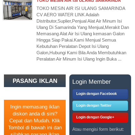
TOKO MESIN AIR ISI ULANG SAMARINDA
TOKO MESIN AIR ISI ULANG SAMARINDA
CV AERO WATER LINK Adalah
Distributor,Suplier,Penjual Alat Air Minum Isi
Ulang Di Samarinda Yang Menjual,Merakit Dan
Memasang Alat Air Isi Ulang kemasan Galon
Hingga Siap Pakai.Kami Menjual Semua
Kebutuhan Peralatan Depot Isi Ulang
Galon,Hubungi Kami Bila Anda Membutuhkan
Peralatan Air Minum Isi Ulang Ingin Buka ...
PASANG IKLAN
Login Member
GRATIS
Login dengan Facebook
Login dengan Twitter
Ingin memasang iklan
diskon anda di sini?
Login dengan Google+
Cepat dan Mudah. Klik
Tombol di bawah ini dan
Atau mengisi form berikut:
silahkan pasang iklan