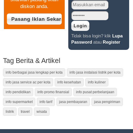
diskon anda.
Tidak bisa login? klik
Lupa
Password
atau
Register
Tag Berita & Artikel
info berbagai jasa lengkap per kota
info jasa instalasi listrik per kota
info jasa service ac per kota
info kesehatan
info kuliner
info pendidikan
info promo finansial
info pusat perbelanjaan
info supermarket
info tarif
jasa pembayaran
jasa pengiriman
listrik
travel
wisata