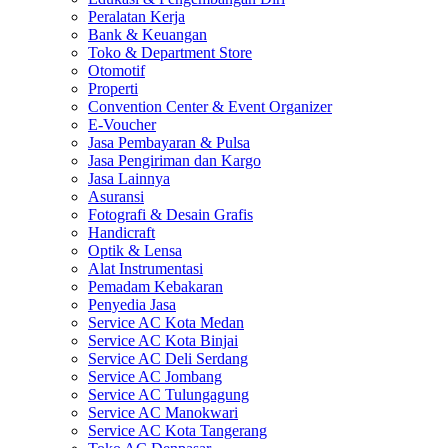
Peralatan Kerja
Bank & Keuangan
Toko & Department Store
Otomotif
Properti
Convention Center & Event Organizer
E-Voucher
Jasa Pembayaran & Pulsa
Jasa Pengiriman dan Kargo
Jasa Lainnya
Asuransi
Fotografi & Desain Grafis
Handicraft
Optik & Lensa
Alat Instrumentasi
Pemadam Kebakaran
Penyedia Jasa
Service AC Kota Medan
Service AC Kota Binjai
Service AC Deli Serdang
Service AC Jombang
Service AC Tulungagung
Service AC Manokwari
Service AC Kota Tangerang