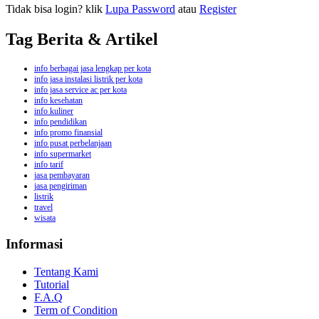
Tidak bisa login? klik
Lupa Password
atau
Register
Tag Berita & Artikel
info berbagai jasa lengkap per kota
info jasa instalasi listrik per kota
info jasa service ac per kota
info kesehatan
info kuliner
info pendidikan
info promo finansial
info pusat perbelanjaan
info supermarket
info tarif
jasa pembayaran
jasa pengiriman
listrik
travel
wisata
Informasi
Tentang Kami
Tutorial
F.A.Q
Term of Condition