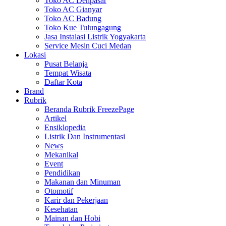
Toko AC Denpasar
Toko AC Gianyar
Toko AC Badung
Toko Kue Tulungagung
Jasa Instalasi Listrik Yogyakarta
Service Mesin Cuci Medan
Lokasi
Pusat Belanja
Tempat Wisata
Daftar Kota
Brand
Rubrik
Beranda Rubrik FreezePage
Artikel
Ensiklopedia
Listrik Dan Instrumentasi
News
Mekanikal
Event
Pendidikan
Makanan dan Minuman
Otomotif
Karir dan Pekerjaan
Kesehatan
Mainan dan Hobi