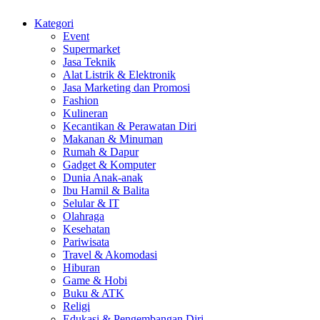
Kategori
Event
Supermarket
Jasa Teknik
Alat Listrik & Elektronik
Jasa Marketing dan Promosi
Fashion
Kulineran
Kecantikan & Perawatan Diri
Makanan & Minuman
Rumah & Dapur
Gadget & Komputer
Dunia Anak-anak
Ibu Hamil & Balita
Selular & IT
Olahraga
Kesehatan
Pariwisata
Travel & Akomodasi
Hiburan
Game & Hobi
Buku & ATK
Religi
Edukasi & Pengembangan Diri