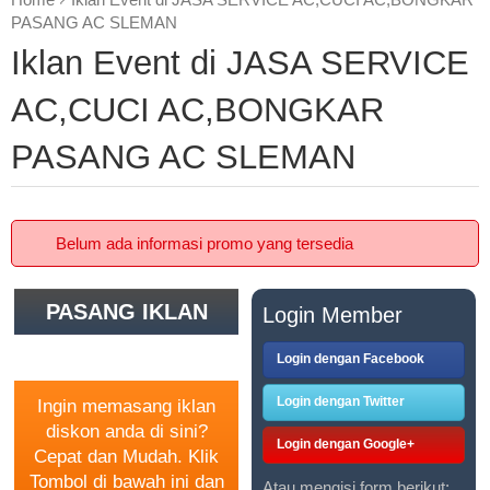
PASANG AC SLEMAN
Iklan Event di JASA SERVICE
AC,CUCI AC,BONGKAR
PASANG AC SLEMAN
Belum ada informasi promo yang tersedia
PASANG IKLAN
Login Member
GRATIS
Login dengan Facebook
Login dengan Twitter
Ingin memasang iklan
diskon anda di sini?
Login dengan Google+
Cepat dan Mudah. Klik
Tombol di bawah ini dan
Atau mengisi form berikut: