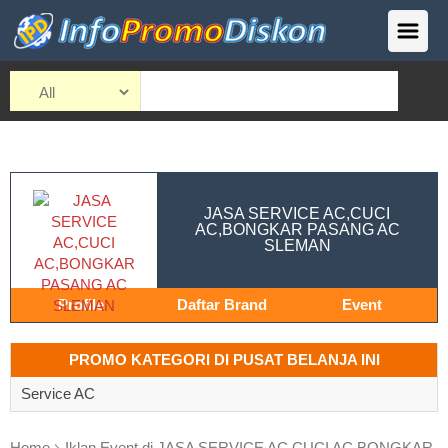
JASA SERVICE AC,CUCI
AC,BONGKAR PASANG AC
SLEMAN
Profile
Daftar Brand
Event
PROMO KATEGORI DI PUSAT BELANJA INI
Service AC
Home
Iklan Event di JASA SERVICE AC,CUCI AC,BONGKAR