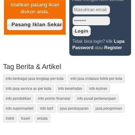
silahkan pasang iklan
diskon anda.
Tidak bisa login? klik
Lupa
Password
atau
Register
Tag Berita & Artikel
info berbagai jasa lengkap per kota
info jasa instalasi listrik per kota
info jasa service ac per kota
info kesehatan
info kuliner
info pendidikan
info promo finansial
info pusat perbelanjaan
info supermarket
info tarif
jasa pembayaran
jasa pengiriman
listrik
travel
wisata