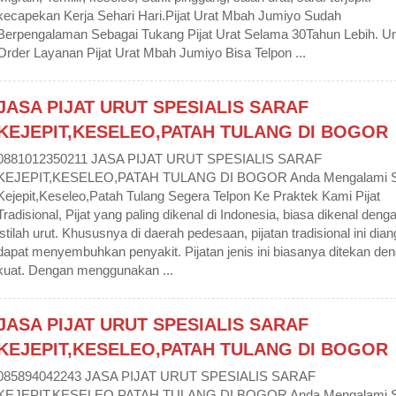
kecapekan Kerja Sehari Hari.Pijat Urat Mbah Jumiyo Sudah
Berpengalaman Sebagai Tukang Pijat Urat Selama 30Tahun Lebih. U
Order Layanan Pijat Urat Mbah Jumiyo Bisa Telpon ...
JASA PIJAT URUT SPESIALIS SARAF
KEJEPIT,KESELEO,PATAH TULANG DI BOGOR
0881012350211 JASA PIJAT URUT SPESIALIS SARAF
KEJEPIT,KESELEO,PATAH TULANG DI BOGOR Anda Mengalami S
Kejepit,Keseleo,Patah Tulang Segera Telpon Ke Praktek Kami Pijat
Tradisional, Pijat yang paling dikenal di Indonesia, biasa dikenal deng
istilah urut. Khususnya di daerah pedesaan, pijatan tradisional ini dia
dapat menyembuhkan penyakit. Pijatan jenis ini biasanya ditekan de
kuat. Dengan menggunakan ...
JASA PIJAT URUT SPESIALIS SARAF
KEJEPIT,KESELEO,PATAH TULANG DI BOGOR
085894042243 JASA PIJAT URUT SPESIALIS SARAF
KEJEPIT,KESELEO,PATAH TULANG DI BOGOR Anda Mengalami S