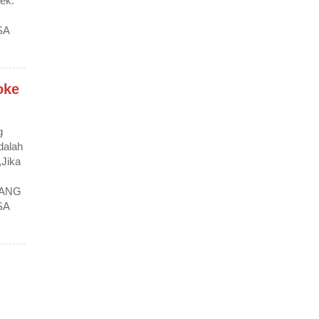
ek.
SA
oke
g
alah
,Jika
LANG
SA