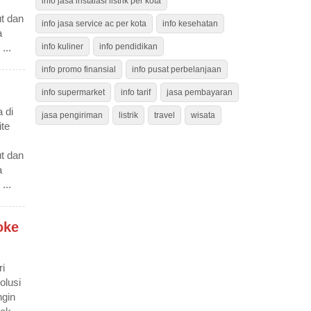
info jasa instalasi listrik per kota
t dan
info jasa service ac per kota
info kesehatan
a
...
info kuliner
info pendidikan
info promo finansial
info pusat perbelanjaan
info supermarket
info tarif
jasa pembayaran
 di
jasa pengiriman
listrik
travel
wisata
te
t dan
a
...
oke
ri
lusi
ngin