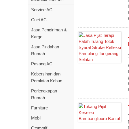
Service AC
Cuci AC
Jasa Pengiriman &
Kargo
Jasa Pindahan
Rumah
Pasang AC
Kebersihan dan
Peralatan Kebun
Perlengkapan
Rumah
Furniture
Mobil
Otomotif