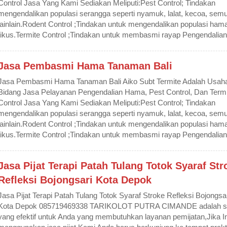
Control Jasa Yang Kami Sediakan Meliputi:Pest Control; Tindakan
mengendalikan populasi serangga seperti nyamuk, lalat, kecoa, semu
lainlain.Rodent Control ;Tindakan untuk mengendalikan populasi ham
tikus.Termite Control ;Tindakan untuk membasmi rayap Pengendalian 
Jasa Pembasmi Hama Tanaman Bali
Jasa Pembasmi Hama Tanaman Bali Aiko Subt Termite Adalah Usaha
Bidang Jasa Pelayanan Pengendalian Hama, Pest Control, Dan Termi
Control Jasa Yang Kami Sediakan Meliputi:Pest Control; Tindakan
mengendalikan populasi serangga seperti nyamuk, lalat, kecoa, semu
lainlain.Rodent Control ;Tindakan untuk mengendalikan populasi ham
tikus.Termite Control ;Tindakan untuk membasmi rayap Pengendalian 
Jasa Pijat Terapi Patah Tulang Totok Syaraf Str
Refleksi Bojongsari Kota Depok
Jasa Pijat Terapi Patah Tulang Totok Syaraf Stroke Refleksi Bojongsa
Kota Depok 085719469338 TARIKOLOT PUTRA CIMANDE adalah so
yang efektif untuk Anda yang membutuhkan layanan pemijatan,Jika I