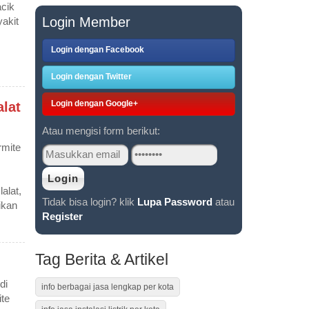
cik
Login Member
akit
Login dengan Facebook
Login dengan Twitter
Login dengan Google+
lat
Atau mengisi form berikut:
rmite
alat,
Tidak bisa login? klik
Lupa Password
atau
ikan
Register
Tag Berita & Artikel
di
info berbagai jasa lengkap per kota
te