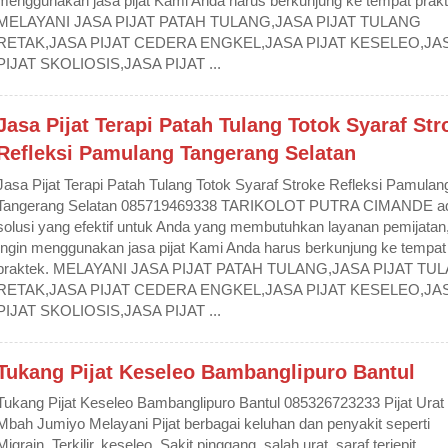
menggunakan jasa pijat Kami Anda harus berkunjung ke tempat prakt
MELAYANI JASA PIJAT PATAH TULANG,JASA PIJAT TULANG
RETAK,JASA PIJAT CEDERA ENGKEL,JASA PIJAT KESELEO,JA
PIJAT SKOLIOSIS,JASA PIJAT ...
Jasa Pijat Terapi Patah Tulang Totok Syaraf Str
Refleksi Pamulang Tangerang Selatan
Jasa Pijat Terapi Patah Tulang Totok Syaraf Stroke Refleksi Pamulan
Tangerang Selatan 085719469338 TARIKOLOT PUTRA CIMANDE ad
solusi yang efektif untuk Anda yang membutuhkan layanan pemijatan
Ingin menggunakan jasa pijat Kami Anda harus berkunjung ke tempat
praktek. MELAYANI JASA PIJAT PATAH TULANG,JASA PIJAT TU
RETAK,JASA PIJAT CEDERA ENGKEL,JASA PIJAT KESELEO,JA
PIJAT SKOLIOSIS,JASA PIJAT ...
Tukang Pijat Keseleo Bambanglipuro Bantul
Tukang Pijat Keseleo Bambanglipuro Bantul 085326723233 Pijat Urat
Mbah Jumiyo Melayani Pijat berbagai keluhan dan penyakit seperti
Migrain, Terkilir, keseleo, Sakit pinggang, salah urat, saraf terjepit.