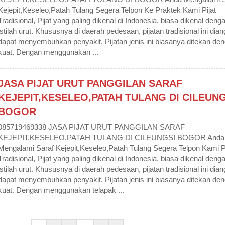
Kejepit,Keseleo,Patah Tulang Segera Telpon Ke Praktek Kami Pijat
Tradisional, Pijat yang paling dikenal di Indonesia, biasa dikenal deng
istilah urut. Khususnya di daerah pedesaan, pijatan tradisional ini dia
dapat menyembuhkan penyakit. Pijatan jenis ini biasanya ditekan de
kuat. Dengan menggunakan ...
JASA PIJAT URUT PANGGILAN SARAF
KEJEPIT,KESELEO,PATAH TULANG DI CILEUNG
BOGOR
085719469338 JASA PIJAT URUT PANGGILAN SARAF
KEJEPIT,KESELEO,PATAH TULANG DI CILEUNGSI BOGOR Anda
Mengalami Saraf Kejepit,Keseleo,Patah Tulang Segera Telpon Kami Pi
Tradisional, Pijat yang paling dikenal di Indonesia, biasa dikenal deng
istilah urut. Khususnya di daerah pedesaan, pijatan tradisional ini dia
dapat menyembuhkan penyakit. Pijatan jenis ini biasanya ditekan de
kuat. Dengan menggunakan telapak ...