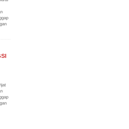
an
nggap
ngan
SI
jat
an
nggap
ngan