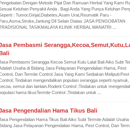
Pengobatan Dengan Metode Pijat Dan Ramuan Herbal Yang Kami Ra
Sesuai Keluhan Penyakit Anda . Bagi Anda Yang Punya Keluhan Peny
Seperti : Tumor,Ginjal,Diabetes,Asam Urat,Reumatik Paru -
Paru,Asma,Stroke,Jantung Dll Selain Diatas JASA PENGOBATAN
TRADISIONAL TASIKMALAYA KLINIK HERBAL WANATRI ...
Jasa Pembasmi Serangga,Kecoa,Semut,Kutu,La
Bali
Jasa Pembasmi Serangga Kecoa Semut Kutu Lalat Bali Aiko Subt Te
Adalah Usaha di Bidang Jasa Pelayanan Pengendalian Hama, Pest
Control, Dan Termite Control Jasa Yang Kami Sediakan Meliputi:Pest
Control; Tindakan mengendalikan populasi serangga seperti nyamuk, l
kecoa, semut dan lainlain.Rodent Control ;Tindakan untuk mengendal
populasi hama tikusTermite Control ;Tindakan untuk ...
Jasa Pengendalian Hama Tikus Bali
Jasa Pengendalian Hama Tikus Bali Aiko Subt Termite Adalah Usaha 
Bidang Jasa Pelayanan Pengendalian Hama, Pest Control, Dan Termi