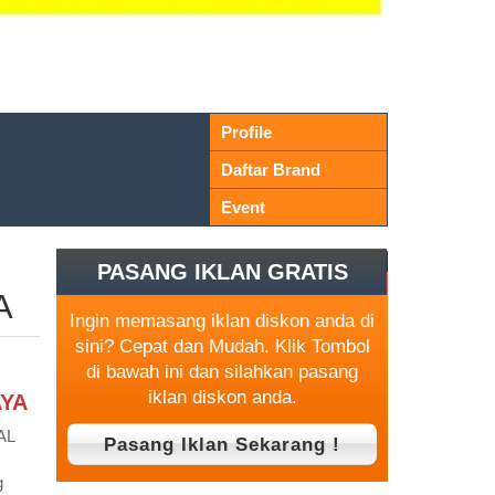
Profile
Daftar Brand
Event
PASANG IKLAN GRATIS
A
Ingin memasang iklan diskon anda di
sini? Cepat dan Mudah. Klik Tombol
di bawah ini dan silahkan pasang
iklan diskon anda.
AYA
AL
g