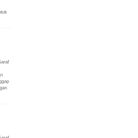
ntuk
araf
an
nggap
ngan
araf