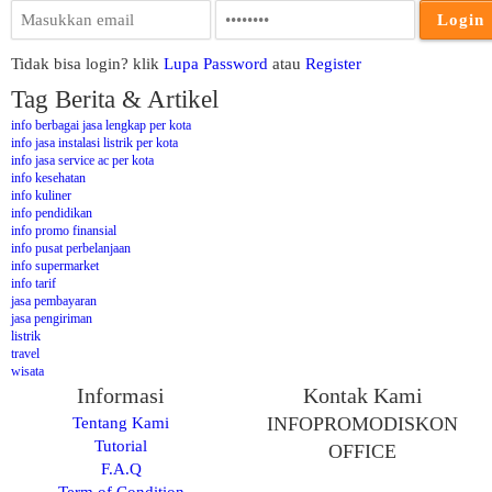
Tidak bisa login? klik
Lupa Password
atau
Register
Tag Berita & Artikel
info berbagai jasa lengkap per kota
info jasa instalasi listrik per kota
info jasa service ac per kota
info kesehatan
info kuliner
info pendidikan
info promo finansial
info pusat perbelanjaan
info supermarket
info tarif
jasa pembayaran
jasa pengiriman
listrik
travel
wisata
Informasi
Kontak Kami
Tentang Kami
INFOPROMODISKON
Tutorial
OFFICE
F.A.Q
Term of Condition