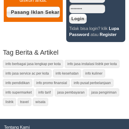
diskon anda.
Tidak bisa login? klik
Lupa
Password
atau
Register
Tag Berita & Artikel
info berbagai jasa lengkap per kota
info jasa instalasi listrik per kota
info jasa service ac per kota
info kesehatan
info kuliner
info pendidikan
info promo finansial
info pusat perbelanjaan
info supermarket
info tarif
jasa pembayaran
jasa pengiriman
listrik
travel
wisata
Tentang Kami