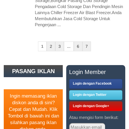
Storage,Bongkar Pasang Cold Storage
Pengadaan Cold Storage Dan Pendingin Mesin
Lainnya Chiller Freezer Air Blast Freezer.Anda
Membutuhkan Jasa Cold Storage Untuk
Pengerjaan ...
1
2
3
...
6
7
PASANG IKLAN
Login Member
GRATIS
Login dengan Facebook
Login dengan Twitter
Ingin memasang iklan
diskon anda di sini?
Login dengan Google+
Cepat dan Mudah. Klik
Tombol di bawah ini dan
Atau mengisi form berikut:
silahkan pasang iklan