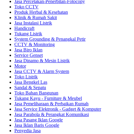
Jasa Percetakan-Penerbitan-Fotocopy
Toko CCTV
Produk Herbal & Kesehatan
Klinik & Rumah Sakit
Jasa Instalasi Listrik
Handicraft
Tukang Listrik
System Grounding & Penangkal Petir
CCTV & Monitoring
Jasa Biro Iklan
Service Genset
Jasa Dinamo & Mesin Listrik
Motor
Jasa CCTV & Alarm System
Toko Listrik
Jasa Bengkel Las
Sandal & Sepatu
Toko Bahan Bangunan
Tukang Kayu - Furniture & Meubel
Jasa Pemeliharaan & Perbaikan Rumah
Jasa Service Elektronik - Gadget & Komputer
Jasa Parabola & Perangkat Komunikasi
Jasa Pasang Iklan Google
Jasa Iklan Baris Google
Penyedia Jasa