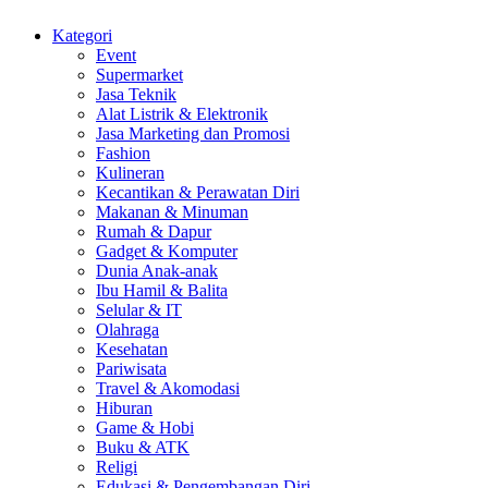
Kategori
Event
Supermarket
Jasa Teknik
Alat Listrik & Elektronik
Jasa Marketing dan Promosi
Fashion
Kulineran
Kecantikan & Perawatan Diri
Makanan & Minuman
Rumah & Dapur
Gadget & Komputer
Dunia Anak-anak
Ibu Hamil & Balita
Selular & IT
Olahraga
Kesehatan
Pariwisata
Travel & Akomodasi
Hiburan
Game & Hobi
Buku & ATK
Religi
Edukasi & Pengembangan Diri