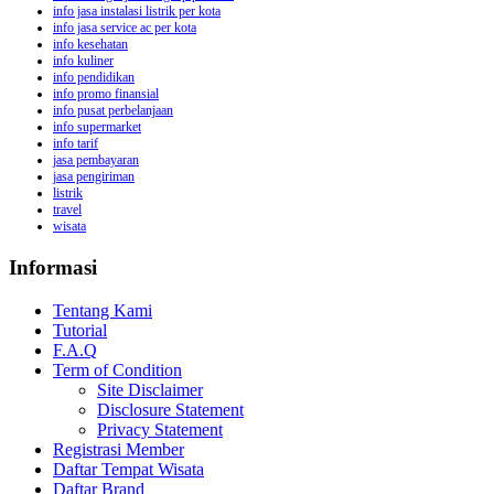
info jasa instalasi listrik per kota
info jasa service ac per kota
info kesehatan
info kuliner
info pendidikan
info promo finansial
info pusat perbelanjaan
info supermarket
info tarif
jasa pembayaran
jasa pengiriman
listrik
travel
wisata
Informasi
Tentang Kami
Tutorial
F.A.Q
Term of Condition
Site Disclaimer
Disclosure Statement
Privacy Statement
Registrasi Member
Daftar Tempat Wisata
Daftar Brand