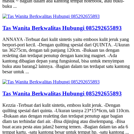
masuk ~ bagian dalam ada kantong tempat notebook, atau buku-
buku ...
Tas Wanita Berkwalitas Hubungi 085292655893
ANNAYA -Terbuat dari kulit sintetis yaitu emboos kulit jeruk yang
berpori-pori kecil. -Dengan quilting spesial dari QUINTA. -Ukuran
tas 36275cm, dengan tali panjang 120cm. -Bukaan tas dengan
resleting dan terdapat penutup dengan kancing magnet. -Ada
kantong dibagian depan yang fungsional, bisa untuk menyimpan
buku atau barang2 lainnya. -Bagian dalam tas terdapat satu kantong
besar untuk ...
Tas Wanita Berkwalitas Hubungi 085292655893
Kezzia -Terbuat dari kulit sintetis, emboss kulit jeruk. -Dengan
quilting spesial dari quinta. -Ukuran tasnya 23*15*6cm, tali 110cm.
-Bukaan atas dengan realeting dan terdapat penutup agar bagian
dlam tas terhindar dari air. -Bisa dijinjing atau diselempang. -Bisa
buat acara pesta atau jalan2 bareng temen. -Bagian dalam tas ada 6
tempat kartu. -satu kantong besar untuk tempat hp. -satu kantong ...