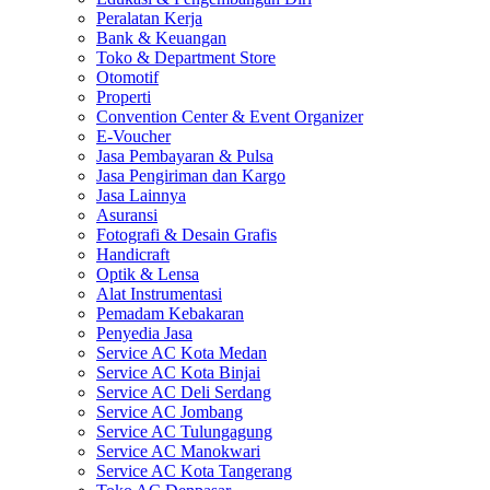
Peralatan Kerja
Bank & Keuangan
Toko & Department Store
Otomotif
Properti
Convention Center & Event Organizer
E-Voucher
Jasa Pembayaran & Pulsa
Jasa Pengiriman dan Kargo
Jasa Lainnya
Asuransi
Fotografi & Desain Grafis
Handicraft
Optik & Lensa
Alat Instrumentasi
Pemadam Kebakaran
Penyedia Jasa
Service AC Kota Medan
Service AC Kota Binjai
Service AC Deli Serdang
Service AC Jombang
Service AC Tulungagung
Service AC Manokwari
Service AC Kota Tangerang