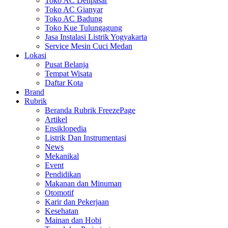
Toko AC Denpasar
Toko AC Gianyar
Toko AC Badung
Toko Kue Tulungagung
Jasa Instalasi Listrik Yogyakarta
Service Mesin Cuci Medan
Lokasi
Pusat Belanja
Tempat Wisata
Daftar Kota
Brand
Rubrik
Beranda Rubrik FreezePage
Artikel
Ensiklopedia
Listrik Dan Instrumentasi
News
Mekanikal
Event
Pendidikan
Makanan dan Minuman
Otomotif
Karir dan Pekerjaan
Kesehatan
Mainan dan Hobi