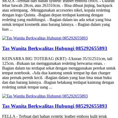
MOZA -Terbuat dari bahan syntetic leather emboss croco. - Ukuran
lebar bawah 28cm, atas 263310cm. - Bisa dibuat jinjing, backpack
atau selempang. -Menggunakan accesories nikel, kepala resleting
dengan logo Quinta. -Bagian depan terdapat kantong dengan
resleting yang multifungsi. - Bagian dalam tas ada sekat yang bisa
untuk tempat kosmetik atau barang lainnya. - Bagian dalam yang
luas ...
Tas Wanita Berkwalitas Hubungi 085292655893
KEINARRA BIG TOTEBAG (KBT) -Ukuran 35/312511cm, tali
125cm. -Bukaan tas memggunakan resleting berwarna emas. -
Bagian dalam tas terdapat sekat dengan menggunakan perekat untuk
tempat notebook. -Ada dua kantong untuk tempat hp dan charger
atau pernak-pernik kecil. -Bagian dalam yang luas bisa muat buku
dan dan barang lainnya. -Bagian belakang terdapat kantong dengan
resleting untuk tempat uang ...
Tas Wanita Berkwalitas Hubungi 085292655893
FELLA - Terbuat dari bahan syntetic leather emboss kulit jeruk