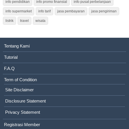
info pendidikan
info promo finansial
info pusat perbelanjaan
info supermarket
info tarif
jasa pembayaran
jasa pengiriman
listrik
travel
wisata
Tentang Kami
Tutorial
F.A.Q
Term of Condition
Site Disclaimer
Disclosure Statement
Privacy Statement
Registrasi Member