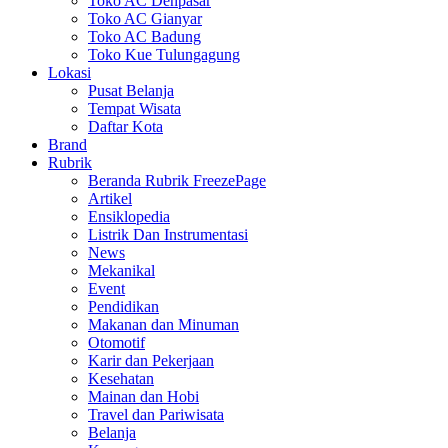
Toko AC Denpasar
Toko AC Gianyar
Toko AC Badung
Toko Kue Tulungagung
Lokasi
Pusat Belanja
Tempat Wisata
Daftar Kota
Brand
Rubrik
Beranda Rubrik FreezePage
Artikel
Ensiklopedia
Listrik Dan Instrumentasi
News
Mekanikal
Event
Pendidikan
Makanan dan Minuman
Otomotif
Karir dan Pekerjaan
Kesehatan
Mainan dan Hobi
Travel dan Pariwisata
Belanja