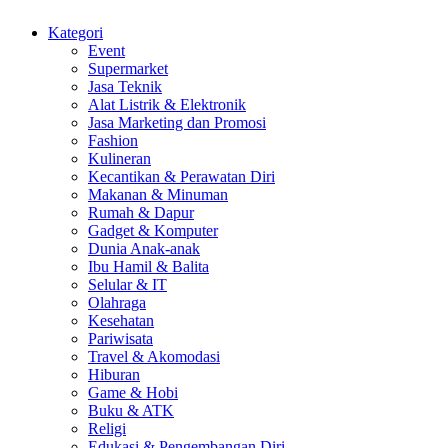
Kategori
Event
Supermarket
Jasa Teknik
Alat Listrik & Elektronik
Jasa Marketing dan Promosi
Fashion
Kulineran
Kecantikan & Perawatan Diri
Makanan & Minuman
Rumah & Dapur
Gadget & Komputer
Dunia Anak-anak
Ibu Hamil & Balita
Selular & IT
Olahraga
Kesehatan
Pariwisata
Travel & Akomodasi
Hiburan
Game & Hobi
Buku & ATK
Religi
Edukasi & Pengembangan Diri