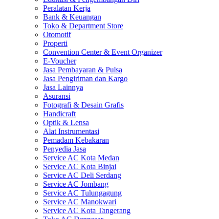
Peralatan Kerja
Bank & Keuangan
Toko & Department Store
Otomotif
Properti
Convention Center & Event Organizer
E-Voucher
Jasa Pembayaran & Pulsa
Jasa Pengiriman dan Kargo
Jasa Lainnya
Asuransi
Fotografi & Desain Grafis
Handicraft
Optik & Lensa
Alat Instrumentasi
Pemadam Kebakaran
Penyedia Jasa
Service AC Kota Medan
Service AC Kota Binjai
Service AC Deli Serdang
Service AC Jombang
Service AC Tulungagung
Service AC Manokwari
Service AC Kota Tangerang