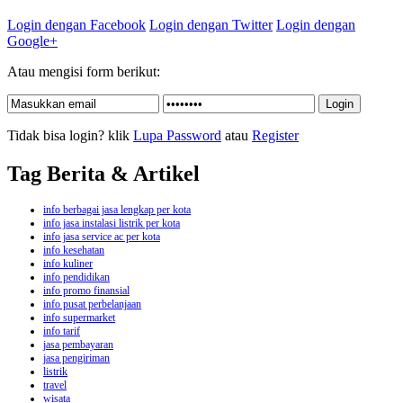
Login dengan Facebook
Login dengan Twitter
Login dengan
Google+
Atau mengisi form berikut:
Tidak bisa login? klik
Lupa Password
atau
Register
Tag Berita & Artikel
info berbagai jasa lengkap per kota
info jasa instalasi listrik per kota
info jasa service ac per kota
info kesehatan
info kuliner
info pendidikan
info promo finansial
info pusat perbelanjaan
info supermarket
info tarif
jasa pembayaran
jasa pengiriman
listrik
travel
wisata