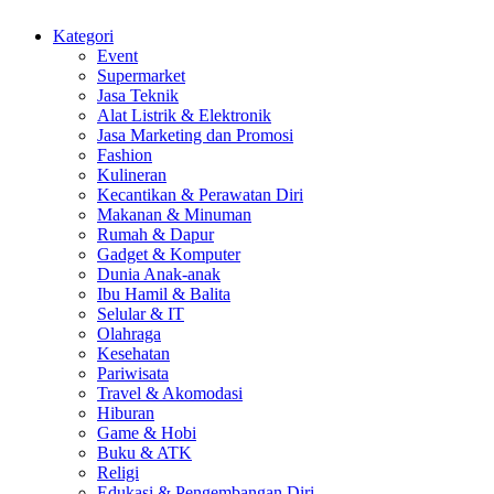
Kategori
Event
Supermarket
Jasa Teknik
Alat Listrik & Elektronik
Jasa Marketing dan Promosi
Fashion
Kulineran
Kecantikan & Perawatan Diri
Makanan & Minuman
Rumah & Dapur
Gadget & Komputer
Dunia Anak-anak
Ibu Hamil & Balita
Selular & IT
Olahraga
Kesehatan
Pariwisata
Travel & Akomodasi
Hiburan
Game & Hobi
Buku & ATK
Religi
Edukasi & Pengembangan Diri