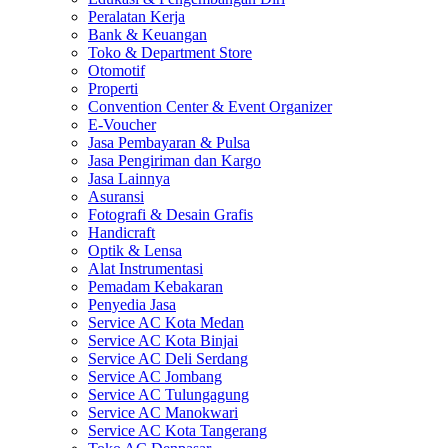
Peralatan Kerja
Bank & Keuangan
Toko & Department Store
Otomotif
Properti
Convention Center & Event Organizer
E-Voucher
Jasa Pembayaran & Pulsa
Jasa Pengiriman dan Kargo
Jasa Lainnya
Asuransi
Fotografi & Desain Grafis
Handicraft
Optik & Lensa
Alat Instrumentasi
Pemadam Kebakaran
Penyedia Jasa
Service AC Kota Medan
Service AC Kota Binjai
Service AC Deli Serdang
Service AC Jombang
Service AC Tulungagung
Service AC Manokwari
Service AC Kota Tangerang