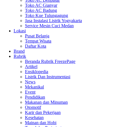
Toko AC Denpasar
Toko AC Gianyar
Toko AC Badung
Toko Kue Tulungagung
Jasa Instalasi Listrik Yogyakarta
Service Mesin Cuci Medan
Lokasi
Pusat Belanja
Tempat Wisata
Daftar Kota
Brand
Rubrik
Beranda Rubrik FreezePage
Artikel
Ensiklopedia
Listrik Dan Instrumentasi
News
Mekanikal
Event
Pendidikan
Makanan dan Minuman
Otomotif
Karir dan Pekerjaan
Kesehatan
Mainan dan Hobi