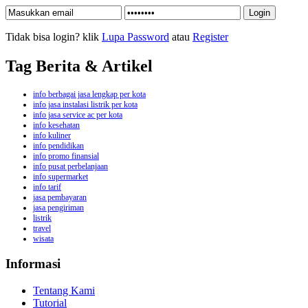
Tidak bisa login? klik
Lupa Password
atau
Register
Tag Berita & Artikel
info berbagai jasa lengkap per kota
info jasa instalasi listrik per kota
info jasa service ac per kota
info kesehatan
info kuliner
info pendidikan
info promo finansial
info pusat perbelanjaan
info supermarket
info tarif
jasa pembayaran
jasa pengiriman
listrik
travel
wisata
Informasi
Tentang Kami
Tutorial