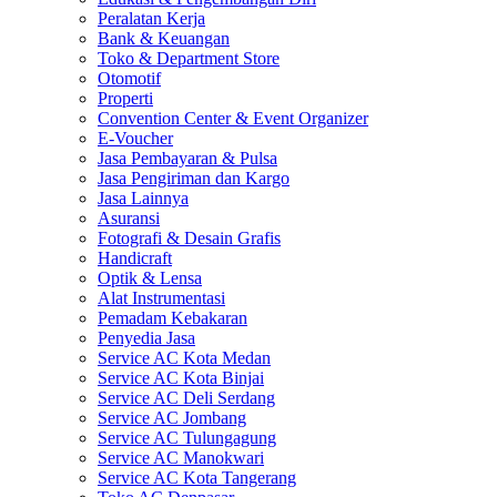
Peralatan Kerja
Bank & Keuangan
Toko & Department Store
Otomotif
Properti
Convention Center & Event Organizer
E-Voucher
Jasa Pembayaran & Pulsa
Jasa Pengiriman dan Kargo
Jasa Lainnya
Asuransi
Fotografi & Desain Grafis
Handicraft
Optik & Lensa
Alat Instrumentasi
Pemadam Kebakaran
Penyedia Jasa
Service AC Kota Medan
Service AC Kota Binjai
Service AC Deli Serdang
Service AC Jombang
Service AC Tulungagung
Service AC Manokwari
Service AC Kota Tangerang