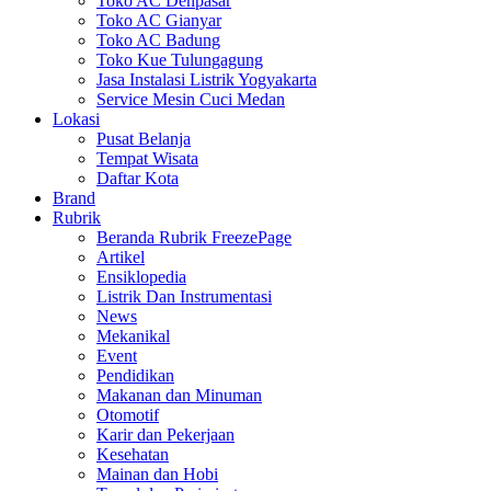
Toko AC Denpasar
Toko AC Gianyar
Toko AC Badung
Toko Kue Tulungagung
Jasa Instalasi Listrik Yogyakarta
Service Mesin Cuci Medan
Lokasi
Pusat Belanja
Tempat Wisata
Daftar Kota
Brand
Rubrik
Beranda Rubrik FreezePage
Artikel
Ensiklopedia
Listrik Dan Instrumentasi
News
Mekanikal
Event
Pendidikan
Makanan dan Minuman
Otomotif
Karir dan Pekerjaan
Kesehatan
Mainan dan Hobi