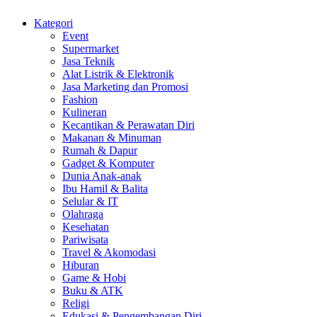
Kategori
Event
Supermarket
Jasa Teknik
Alat Listrik & Elektronik
Jasa Marketing dan Promosi
Fashion
Kulineran
Kecantikan & Perawatan Diri
Makanan & Minuman
Rumah & Dapur
Gadget & Komputer
Dunia Anak-anak
Ibu Hamil & Balita
Selular & IT
Olahraga
Kesehatan
Pariwisata
Travel & Akomodasi
Hiburan
Game & Hobi
Buku & ATK
Religi
Edukasi & Pengembangan Diri