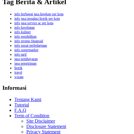
Tag Berita & Artikel
info berbagai jasa lengkap per kota
info jasa instalasi listrik per kota
info jasa service ac per kota
info kesehatan
info kuliner
info pendidikan
info promo finansial
info pusat perbelanjaan
info supermarket
info tarif
jasa pembayaran
jasa pengiriman
listrik
travel
wisata
Informasi
Tentang Kami
Tutorial
F.A.Q
Term of Condition
Site Disclaimer
Disclosure Statement
Privacy Statement