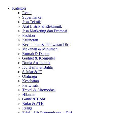
Kategori
Event
Supermarket
Jasa Teknik
Alat Listrik & Elektronik
Jasa Marketing dan Promosi
Fashion
Kulineran
Kecantikan & Perawatan Diri
Makanan & Minuman
Rumah & Dapur
Gadget & Komputer
Dunia Anak-anak
Ibu Hamil & Balita
Selular & IT
Olahraga
Kesehatan
Pariwisata
Travel & Akomodasi
Hiburan
Game & Hobi
Buku & ATK
Religi
Edukasi & Pengembangan Diri