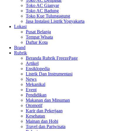
Toko AC Denpasar
Toko AC Gianyar
Toko AC Badung
Toko Kue Tulungagung
Jasa Instalasi Listrik Yogyakarta
Lokasi
Pusat Belanja
Tempat Wisata
Daftar Kota
Brand
Rubrik
Beranda Rubrik FreezePage
Artikel
Ensiklopedia
Listrik Dan Instrumentasi
News
Mekanikal
Event
Pendidikan
Makanan dan Minuman
Otomotif
Karir dan Pekerjaan
Kesehatan
Mainan dan Hobi
Travel dan Pariwisata