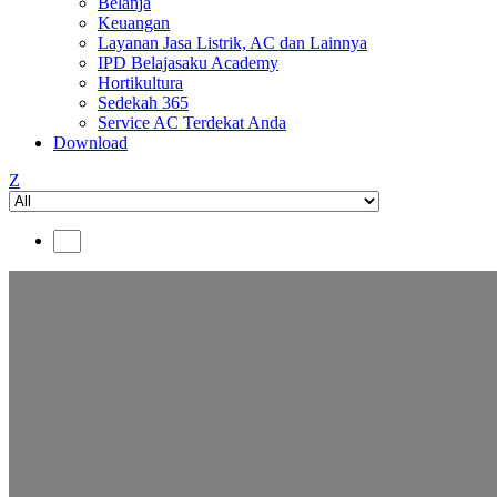
Belanja
Keuangan
Layanan Jasa Listrik, AC dan Lainnya
IPD Belajasaku Academy
Hortikultura
Sedekah 365
Service AC Terdekat Anda
Download
Z