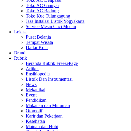
Toko AC Denpasar
Toko AC Gianyar
Toko AC Badung
Toko Kue Tulungagung
Jasa Instalasi Listrik Yogyakarta
Service Mesin Cuci Medan
Lokasi
Pusat Belanja
Tempat Wisata
Daftar Kota
Brand
Rubrik
Beranda Rubrik FreezePage
Artikel
Ensiklopedia
Listrik Dan Instrumentasi
News
Mekanikal
Event
Pendidikan
Makanan dan Minuman
Otomotif
Karir dan Pekerjaan
Kesehatan
Mainan dan Hobi