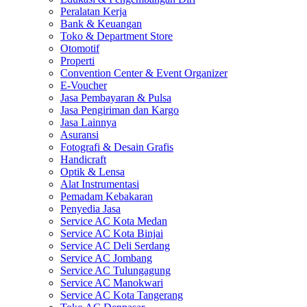
Peralatan Kerja
Bank & Keuangan
Toko & Department Store
Otomotif
Properti
Convention Center & Event Organizer
E-Voucher
Jasa Pembayaran & Pulsa
Jasa Pengiriman dan Kargo
Jasa Lainnya
Asuransi
Fotografi & Desain Grafis
Handicraft
Optik & Lensa
Alat Instrumentasi
Pemadam Kebakaran
Penyedia Jasa
Service AC Kota Medan
Service AC Kota Binjai
Service AC Deli Serdang
Service AC Jombang
Service AC Tulungagung
Service AC Manokwari
Service AC Kota Tangerang