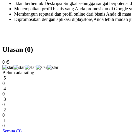
Iklan berbentuk Deskripsi Singkat sehingga sangat berpotensi d
Menempatkan profil bisnis yang Anda promosikan di Google s
Membangun reputasi dan profil online dari bisnis Anda di mata
Dipromosikan dengan aplikasi diplaystore,Anda lebih mudah juga
Ulasan (0)
0
/5
Belum ada rating
5
0
4
0
3
0
2
0
1
0
Semua (0)