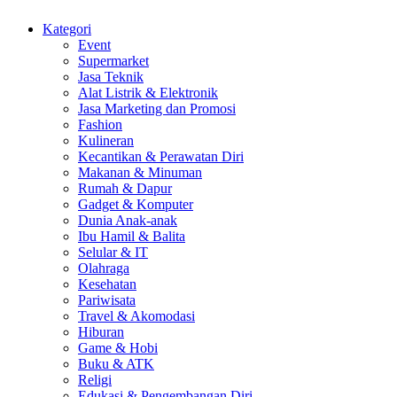
Kategori
Event
Supermarket
Jasa Teknik
Alat Listrik & Elektronik
Jasa Marketing dan Promosi
Fashion
Kulineran
Kecantikan & Perawatan Diri
Makanan & Minuman
Rumah & Dapur
Gadget & Komputer
Dunia Anak-anak
Ibu Hamil & Balita
Selular & IT
Olahraga
Kesehatan
Pariwisata
Travel & Akomodasi
Hiburan
Game & Hobi
Buku & ATK
Religi
Edukasi & Pengembangan Diri