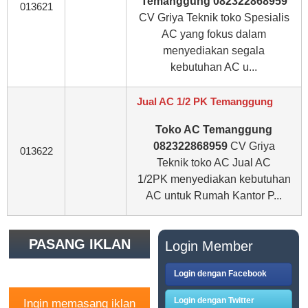
Temanggung 082322868959
013621
CV Griya Teknik toko Spesialis
AC yang fokus dalam
menyediakan segala
kebutuhan AC u...
Jual AC 1/2 PK Temanggung
Toko AC Temanggung
082322868959
CV Griya
013622
Teknik toko AC Jual AC
1/2PK menyediakan kebutuhan
AC untuk Rumah Kantor P...
PASANG IKLAN
Login Member
GRATIS
Login dengan Facebook
Login dengan Twitter
Ingin memasang iklan