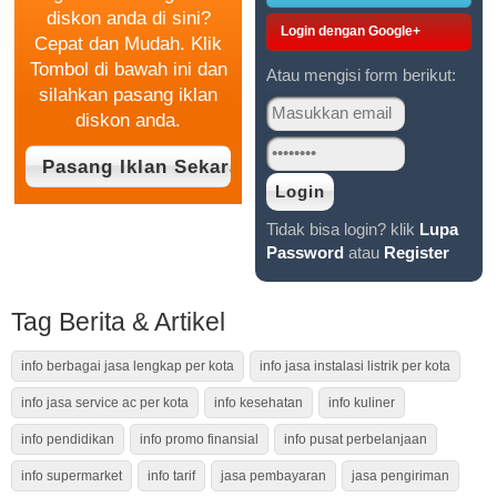
diskon anda di sini?
Login dengan Google+
Cepat dan Mudah. Klik
Tombol di bawah ini dan
Atau mengisi form berikut:
silahkan pasang iklan
diskon anda.
Tidak bisa login? klik
Lupa
Password
atau
Register
Tag Berita & Artikel
info berbagai jasa lengkap per kota
info jasa instalasi listrik per kota
info jasa service ac per kota
info kesehatan
info kuliner
info pendidikan
info promo finansial
info pusat perbelanjaan
info supermarket
info tarif
jasa pembayaran
jasa pengiriman