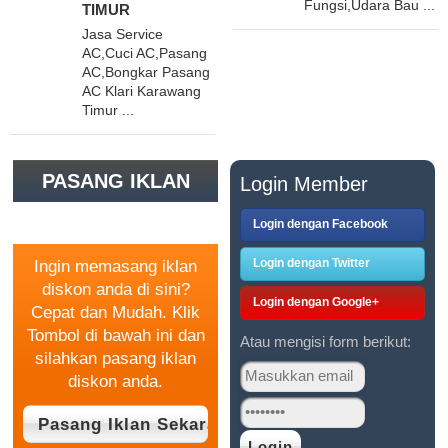
Fungsi,Udara Bau ...
TIMUR
Jasa Service
AC,Cuci AC,Pasang
AC,Bongkar Pasang
AC Klari Karawang
Timur ...
PASANG IKLAN
Login Member
GRATIS
Login dengan Facebook
Login dengan Twitter
Ingin memasang iklan
diskon anda di sini?
Login dengan Google+
Cepat dan Mudah. Klik
Tombol di bawah ini dan
Atau mengisi form berikut:
silahkan pasang iklan
diskon anda.