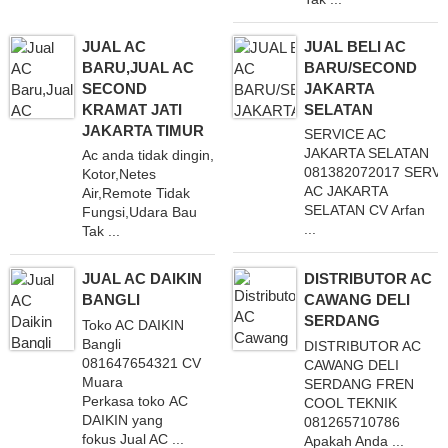
JUAL AC
JUAL BELI AC
BARU,JUAL AC
BARU/SECOND
SECOND
JAKARTA
KRAMAT JATI
SELATAN
JAKARTA TIMUR
SERVICE AC
JAKARTA SELATAN
Ac anda tidak dingin,
081382072017 SERV
Kotor,Netes
AC JAKARTA
Air,Remote Tidak
SELATAN CV Arfan
Fungsi,Udara Bau
...
Tak ...
JUAL AC DAIKIN
DISTRIBUTOR AC
BANGLI
CAWANG DELI
SERDANG
Toko AC DAIKIN
Bangli
DISTRIBUTOR AC
081647654321 CV
CAWANG DELI
Muara
SERDANG FREN
Perkasa toko AC
COOL TEKNIK
DAIKIN yang
081265710786
fokus Jual AC ...
Apakah Anda ...