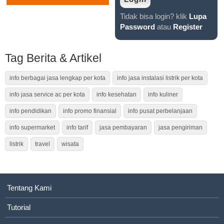
Tidak bisa login? klik
Lupa
Password
atau
Register
Tag Berita & Artikel
info berbagai jasa lengkap per kota
info jasa instalasi listrik per kota
info jasa service ac per kota
info kesehatan
info kuliner
info pendidikan
info promo finansial
info pusat perbelanjaan
info supermarket
info tarif
jasa pembayaran
jasa pengiriman
listrik
travel
wisata
Tentang Kami
Tutorial