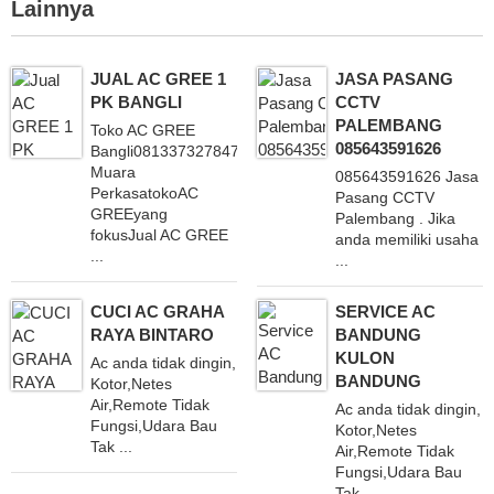
Lainnya
JUAL AC GREE 1
JASA PASANG
PK BANGLI
CCTV
PALEMBANG
Toko AC GREE
085643591626
Bangli081337327847CV
Muara
085643591626 Jasa
PerkasatokoAC
Pasang CCTV
GREEyang
Palembang . Jika
fokusJual AC GREE
anda memiliki usaha
...
...
CUCI AC GRAHA
SERVICE AC
RAYA BINTARO
BANDUNG
KULON
Ac anda tidak dingin,
BANDUNG
Kotor,Netes
Air,Remote Tidak
Ac anda tidak dingin,
Fungsi,Udara Bau
Kotor,Netes
Tak ...
Air,Remote Tidak
Fungsi,Udara Bau
Tak ...