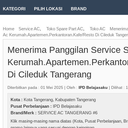
KATEGORI
PILIH LOKASI
BRAND
RUBRIK FREEZEPAGE
Home
Service AC
,
Toko Spare Part AC
,
Toko AC
Menerima
Ac Kerumah.Apartemen.Perkantoran.Kafe/Resto Di Cileduk Tange
Menerima Panggilan Service S
Kerumah.Apartemen.Perkantor
Di Cileduk Tangerang
Diterbitkan pada : 01 Mei 2025 | Oleh :
IPD Belajasaku
| Dilihat : 
Kota :
Kota Tangerang
,
Kabupaten Tangerang
Pusat Perbelanjaan :
IPD Belajasaku
Brand/Merk :
SERVICE AC TANGERANG #6
Klik masing-masing nama diatas (Kota, Pusat Perbelanjaan, Br
promo lainnya yang sesuai dengan keinginan.