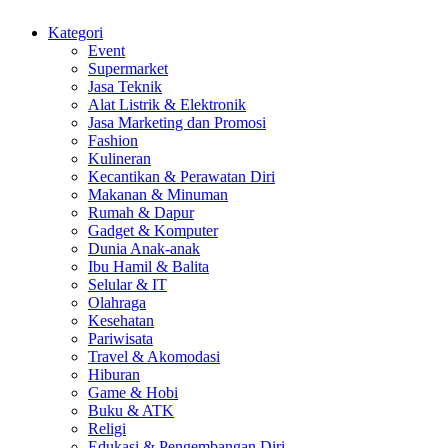
Kategori
Event
Supermarket
Jasa Teknik
Alat Listrik & Elektronik
Jasa Marketing dan Promosi
Fashion
Kulineran
Kecantikan & Perawatan Diri
Makanan & Minuman
Rumah & Dapur
Gadget & Komputer
Dunia Anak-anak
Ibu Hamil & Balita
Selular & IT
Olahraga
Kesehatan
Pariwisata
Travel & Akomodasi
Hiburan
Game & Hobi
Buku & ATK
Religi
Edukasi & Pengembangan Diri