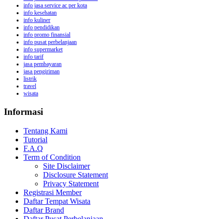
info jasa service ac per kota
info kesehatan
info kuliner
info pendidikan
info promo finansial
info pusat perbelanjaan
info supermarket
info tarif
jasa pembayaran
jasa pengiriman
listrik
travel
wisata
Informasi
Tentang Kami
Tutorial
F.A.Q
Term of Condition
Site Disclaimer
Disclosure Statement
Privacy Statement
Registrasi Member
Daftar Tempat Wisata
Daftar Brand
Daftar Pusat Perbelanjaan