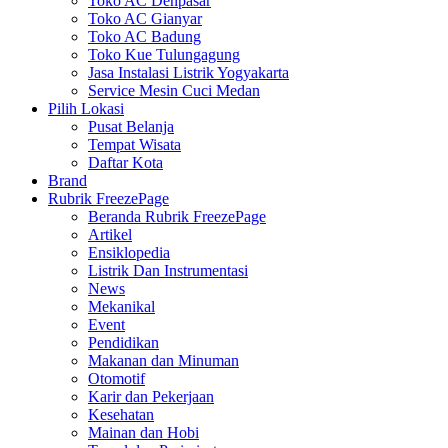
Toko AC Denpasar
Toko AC Gianyar
Toko AC Badung
Toko Kue Tulungagung
Jasa Instalasi Listrik Yogyakarta
Service Mesin Cuci Medan
Pilih Lokasi
Pusat Belanja
Tempat Wisata
Daftar Kota
Brand
Rubrik FreezePage
Beranda Rubrik FreezePage
Artikel
Ensiklopedia
Listrik Dan Instrumentasi
News
Mekanikal
Event
Pendidikan
Makanan dan Minuman
Otomotif
Karir dan Pekerjaan
Kesehatan
Mainan dan Hobi