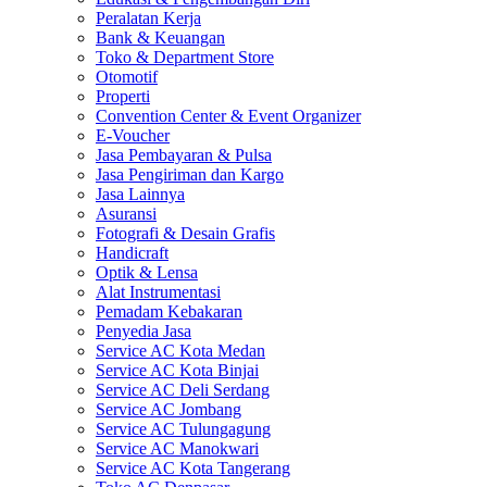
Peralatan Kerja
Bank & Keuangan
Toko & Department Store
Otomotif
Properti
Convention Center & Event Organizer
E-Voucher
Jasa Pembayaran & Pulsa
Jasa Pengiriman dan Kargo
Jasa Lainnya
Asuransi
Fotografi & Desain Grafis
Handicraft
Optik & Lensa
Alat Instrumentasi
Pemadam Kebakaran
Penyedia Jasa
Service AC Kota Medan
Service AC Kota Binjai
Service AC Deli Serdang
Service AC Jombang
Service AC Tulungagung
Service AC Manokwari
Service AC Kota Tangerang