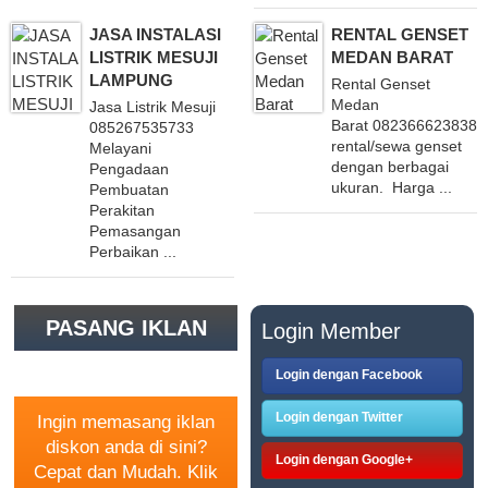
JASA INSTALASI
RENTAL GENSET
LISTRIK MESUJI
MEDAN BARAT
LAMPUNG
Rental Genset
Medan
Jasa Listrik Mesuji
Barat 082366623838 
085267535733
rental/sewa genset
Melayani
dengan berbagai
Pengadaan
ukuran. Harga ...
Pembuatan
Perakitan
Pemasangan
Perbaikan ...
PASANG IKLAN
Login Member
GRATIS
Login dengan Facebook
Login dengan Twitter
Ingin memasang iklan
diskon anda di sini?
Login dengan Google+
Cepat dan Mudah. Klik