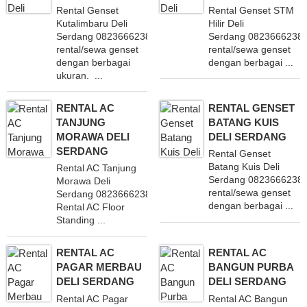
Rental Genset
Rental Genset STM
Kutalimbaru Deli
Hilir Deli
Serdang 082366623838 Melayani
Serdang 08236662383
rental/sewa genset
rental/sewa genset
dengan berbagai
dengan berbagai ...
ukuran. ...
RENTAL AC
RENTAL GENSET
TANJUNG
BATANG KUIS
MORAWA DELI
DELI SERDANG
SERDANG
Rental Genset
Batang Kuis Deli
Rental AC Tanjung
Serdang 08236662383
Morawa Deli
rental/sewa genset
Serdang 082366623838 Layani
dengan berbagai ...
Rental AC Floor
Standing ...
RENTAL AC
RENTAL AC
PAGAR MERBAU
BANGUN PURBA
DELI SERDANG
DELI SERDANG
Rental AC Pagar
Rental AC Bangun