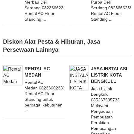
Merbau Deli
Purba Deli
Serdang 082366623838 Layani
Serdang 0823666238
Rental AC Floor
Rental AC Floor
Standing ...
Standing ...
Diskon
Alat Pesta & Hiburan
,
Jasa
Persewaan
Lainnya
RENTAL AC
JASA INSTALASI
MEDAN
LISTRIK KOTA
BENGKULU
Rental AC
Medan 082366623838 Layani
Jasa Listrik
Rental AC Floor
Bengkulu
Standing untuk
085267535733
berbagai kebutuhan
Melayani
...
Pengadaan
Pembuatan
Perakitan
Pemasangan