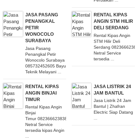
Perbaikan ...
JASA PASANG
RENTAL KIPAS
PENANGKAL
ANGIN STM HILIR
PETIR
DELI SERDANG
WONOCOLO
Rental Kipas Angin
SURABAYA
STM Hilir Deli
Serdang 0823666238
Jasa Pasang
Netral Service
Penangkal Petir
tersedia ...
Wonocolo Surabaya
085732452605 Bayu
Teknik Melayani ...
RENTAL KIPAS
JASA LISTRIK 24
ANGIN BINJAI
JAM BANTUL
TIMUR
Jasa Listrik 24 Jam
Bantul | Zhafran
Rental Kipas Angin
Electric Siap Datang
Binjai
...
Timur 082366623838 CV
Netral Service
tersedia kipas Angin
...