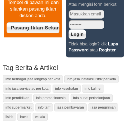
Tombol di bawah ini dan
Atau mengisi form berikut:
silahkan pasang iklan
diskon anda.
Tidak bisa login? klik
Lupa
Password
atau
Register
Tag Berita & Artikel
info berbagai jasa lengkap per kota
info jasa instalasi listrik per kota
info jasa service ac per kota
info kesehatan
info kuliner
info pendidikan
info promo finansial
info pusat perbelanjaan
info supermarket
info tarif
jasa pembayaran
jasa pengiriman
listrik
travel
wisata