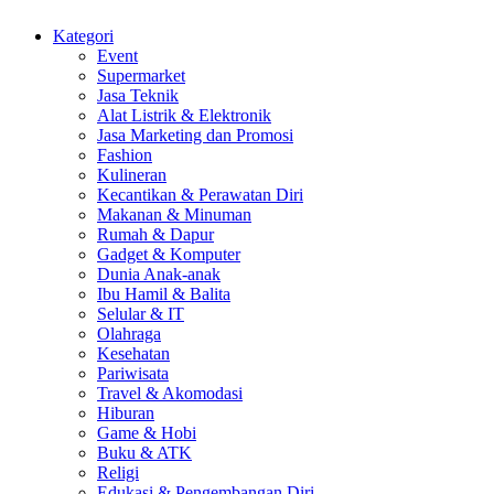
Kategori
Event
Supermarket
Jasa Teknik
Alat Listrik & Elektronik
Jasa Marketing dan Promosi
Fashion
Kulineran
Kecantikan & Perawatan Diri
Makanan & Minuman
Rumah & Dapur
Gadget & Komputer
Dunia Anak-anak
Ibu Hamil & Balita
Selular & IT
Olahraga
Kesehatan
Pariwisata
Travel & Akomodasi
Hiburan
Game & Hobi
Buku & ATK
Religi
Edukasi & Pengembangan Diri