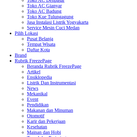
Toko AC Denpasar
Toko AC Gianyar
Toko AC Badung
Toko Kue Tulungagung
Jasa Instalasi Listrik Yogyakarta
Service Mesin Cuci Medan
Pilih Lokasi
Pusat Belanja
Tempat Wisata
Daftar Kota
Brand
Rubrik FreezePage
Beranda Rubrik FreezePage
Artikel
Ensiklopedia
Listrik Dan Instrumentasi
News
Mekanikal
Event
Pendidikan
Makanan dan Minuman
Otomotif
Karir dan Pekerjaan
Kesehatan
Mainan dan Hobi