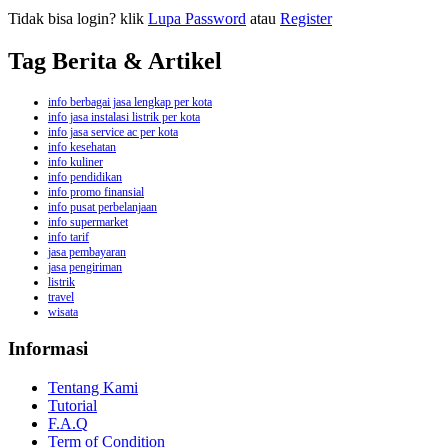
Tidak bisa login? klik
Lupa Password
atau
Register
Tag Berita & Artikel
info berbagai jasa lengkap per kota
info jasa instalasi listrik per kota
info jasa service ac per kota
info kesehatan
info kuliner
info pendidikan
info promo finansial
info pusat perbelanjaan
info supermarket
info tarif
jasa pembayaran
jasa pengiriman
listrik
travel
wisata
Informasi
Tentang Kami
Tutorial
F.A.Q
Term of Condition