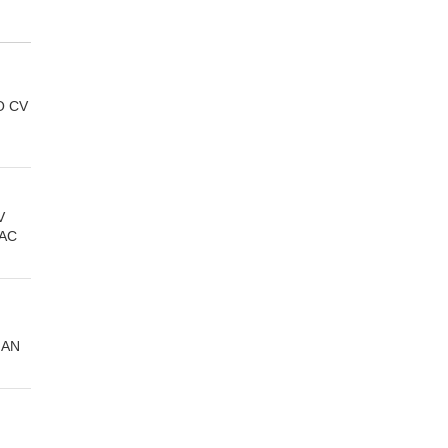
O CV
V
 AC
GAN