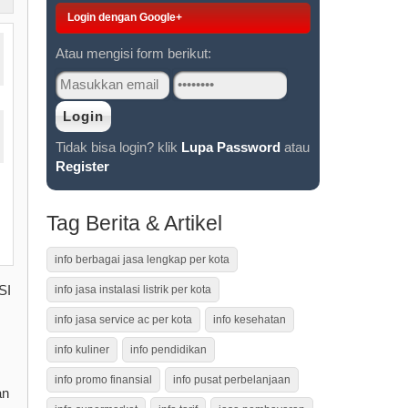
Login dengan Google+
Atau mengisi form berikut:
Tidak bisa login? klik
Lupa Password
atau
Register
Tag Berita & Artikel
info berbagai jasa lengkap per kota
SI
info jasa instalasi listrik per kota
info jasa service ac per kota
info kesehatan
info kuliner
info pendidikan
info promo finansial
info pusat perbelanjaan
an