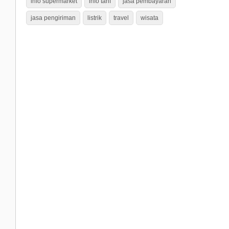
info supermarket
info tarif
jasa pembayaran
jasa pengiriman
listrik
travel
wisata