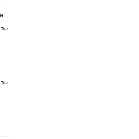
 ...
AN
 Tak
 Tak
-