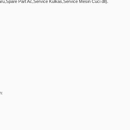
u,Spare Part Ac,Service Kulkas,Service Mesin Cuci dll).
h: