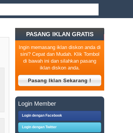
PASANG IKLAN GRATIS
Ingin memasang iklan diskon anda di
sini? Cepat dan Mudah. Klik Tombol
di bawah ini dan silahkan pasang
iklan diskon anda.
Login Member
Login dengan Facebook
Login dengan Twitter