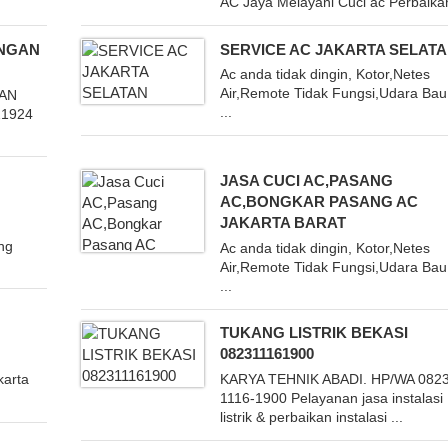
AC Jaya Melayani Cuci ac Perbaikan
ANGAN
SERVICE AC JAKARTA SELAT
Ac anda tidak dingin, Kotor,Netes
Air,Remote Tidak Fungsi,Udara Bau
GAN
...
21924
JASA CUCI AC,PASANG
AC,BONGKAR PASANG AC
JAKARTA BARAT
ng
Ac anda tidak dingin, Kotor,Netes
Air,Remote Tidak Fungsi,Udara Bau
...
TUKANG LISTRIK BEKASI
082311161900
karta
KARYA TEHNIK ABADI. HP/WA 0823
1116-1900 Pelayanan jasa instalasi
listrik & perbaikan instalasi ...