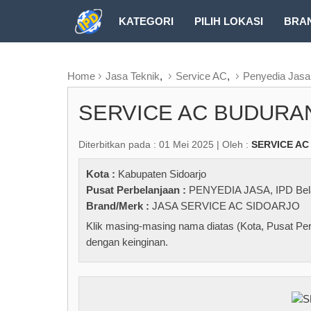
KATEGORI
PILIH LOKASI
BRA
RUBRIK FREEZEPAGE
Home
Jasa Teknik
,
Service AC
,
Penyedia Jasa
SERVICE AC BUDURA
Diterbitkan pada : 01 Mei 2025 | Oleh :
SERVICE AC
Kota :
Kabupaten Sidoarjo
Pusat Perbelanjaan :
PENYEDIA JASA
,
IPD Bel
Brand/Merk :
JASA SERVICE AC SIDOARJO
Klik masing-masing nama diatas (Kota, Pusat Per
dengan keinginan.