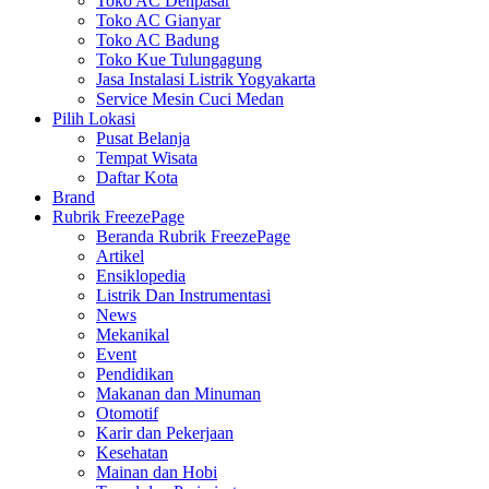
Toko AC Denpasar
Toko AC Gianyar
Toko AC Badung
Toko Kue Tulungagung
Jasa Instalasi Listrik Yogyakarta
Service Mesin Cuci Medan
Pilih Lokasi
Pusat Belanja
Tempat Wisata
Daftar Kota
Brand
Rubrik FreezePage
Beranda Rubrik FreezePage
Artikel
Ensiklopedia
Listrik Dan Instrumentasi
News
Mekanikal
Event
Pendidikan
Makanan dan Minuman
Otomotif
Karir dan Pekerjaan
Kesehatan
Mainan dan Hobi