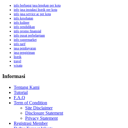
info berbagai jasa lengkap per kota
info jasa instalasi listrik per kota
info jasa service ac per kota
info kesehatan
info kuliner
info pendidikan
info promo finansial
info pusat perbelanjaan
info supermarket
info tarif
jasa pembayaran
jasa pengiriman
listrik
travel
wisata
Informasi
Tentang Kami
Tutorial
F.A.Q
Term of Condition
Site Disclaimer
Disclosure Statement
Privacy Statement
Registrasi Member