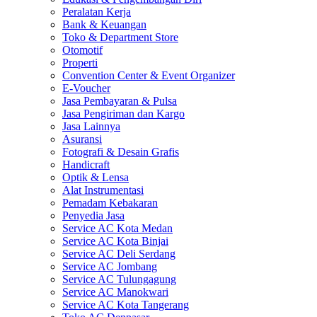
Peralatan Kerja
Bank & Keuangan
Toko & Department Store
Otomotif
Properti
Convention Center & Event Organizer
E-Voucher
Jasa Pembayaran & Pulsa
Jasa Pengiriman dan Kargo
Jasa Lainnya
Asuransi
Fotografi & Desain Grafis
Handicraft
Optik & Lensa
Alat Instrumentasi
Pemadam Kebakaran
Penyedia Jasa
Service AC Kota Medan
Service AC Kota Binjai
Service AC Deli Serdang
Service AC Jombang
Service AC Tulungagung
Service AC Manokwari
Service AC Kota Tangerang