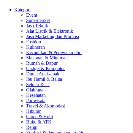
Kategori
Event
Supermarket
Jasa Teknik
Alat Listrik & Elektronik
Jasa Marketing dan Promosi
Fashion
Kulineran
Kecantikan & Perawatan Diri
Makanan & Minuman
Rumah & Dapur
Gadget & Komputer
Dunia Anak-anak
Ibu Hamil & Balita
Selular & IT
Olahraga
Kesehatan
Pariwisata
Travel & Akomodasi
Hiburan
Game & Hobi
Buku & ATK
Religi
Edukasi & Pengembangan Diri