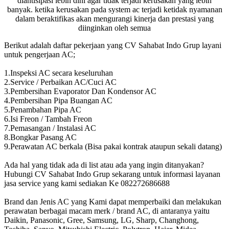
diantisipasi lebih dini agar tidak terjadi kerusakan yang lebih
banyak. ketika kerusakan pada system ac terjadi ketidak nyamanan
dalam beraktifikas akan mengurangi kinerja dan prestasi yang
diinginkan oleh semua
Berikut adalah daftar pekerjaan yang CV Sahabat Indo Grup layani
untuk pengerjaan AC;
1.Inspeksi AC secara keseluruhan
2.Service / Perbaikan AC/Cuci AC
3.Pembersihan Evaporator Dan Kondensor AC
4.Pembersihan Pipa Buangan AC
5.Penambahan Pipa AC
6.Isi Freon / Tambah Freon
7.Pemasangan / Instalasi AC
8.Bongkar Pasang AC
9.Perawatan AC berkala (Bisa pakai kontrak ataupun sekali datang)
Ada hal yang tidak ada di list atau ada yang ingin ditanyakan?
Hubungi CV Sahabat Indo Grup sekarang untuk informasi layanan
jasa service yang kami sediakan Ke 082272686688
Brand dan Jenis AC yang Kami dapat memperbaiki dan melakukan
perawatan berbagai macam merk / brand AC, di antaranya yaitu
Daikin, Panasonic, Gree, Samsung, LG, Sharp, Changhong,