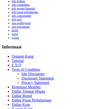
info kuliner
info pendidikan
info promo finansial
info pusat perbelanjaan
info supermarket
info tarif
jasa pembayaran
jasa pengiriman
listrik
travel
wisata
Informasi
Tentang Kami
Tutorial
F.A.Q
Term of Condition
Site Disclaimer
Disclosure Statement
Privacy Statement
Registrasi Member
Daftar Tempat Wisata
Daftar Brand
Daftar Pusat Perbelanjaan
Daftar Kota
Kontak Kami