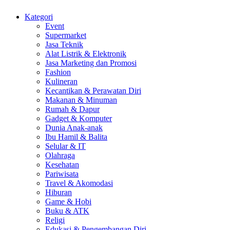
Kategori
Event
Supermarket
Jasa Teknik
Alat Listrik & Elektronik
Jasa Marketing dan Promosi
Fashion
Kulineran
Kecantikan & Perawatan Diri
Makanan & Minuman
Rumah & Dapur
Gadget & Komputer
Dunia Anak-anak
Ibu Hamil & Balita
Selular & IT
Olahraga
Kesehatan
Pariwisata
Travel & Akomodasi
Hiburan
Game & Hobi
Buku & ATK
Religi
Edukasi & Pengembangan Diri