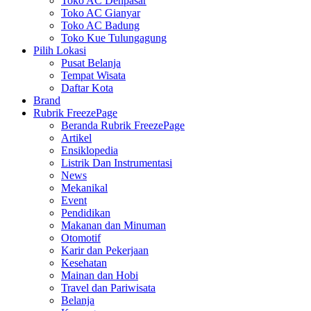
Toko AC Denpasar
Toko AC Gianyar
Toko AC Badung
Toko Kue Tulungagung
Pilih Lokasi
Pusat Belanja
Tempat Wisata
Daftar Kota
Brand
Rubrik FreezePage
Beranda Rubrik FreezePage
Artikel
Ensiklopedia
Listrik Dan Instrumentasi
News
Mekanikal
Event
Pendidikan
Makanan dan Minuman
Otomotif
Karir dan Pekerjaan
Kesehatan
Mainan dan Hobi
Travel dan Pariwisata
Belanja