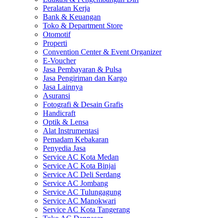
Peralatan Kerja
Bank & Keuangan
Toko & Department Store
Otomotif
Properti
Convention Center & Event Organizer
E-Voucher
Jasa Pembayaran & Pulsa
Jasa Pengiriman dan Kargo
Jasa Lainnya
Asuransi
Fotografi & Desain Grafis
Handicraft
Optik & Lensa
Alat Instrumentasi
Pemadam Kebakaran
Penyedia Jasa
Service AC Kota Medan
Service AC Kota Binjai
Service AC Deli Serdang
Service AC Jombang
Service AC Tulungagung
Service AC Manokwari
Service AC Kota Tangerang