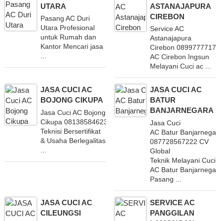
UTARA
ASTANAJAPURA
CIREBON
Pasang AC Duri
Utara Profesional
Service AC
untuk Rumah dan
Astanajapura
Kantor Mencari jasa
Cirebon 08997777171
...
AC Cirebon Ingsun
Melayani Cuci ac ...
JASA CUCI AC
JASA CUCI AC
BOJONG CIKUPA
BATUR
BANJARNEGARA
Jasa Cuci AC Bojong
Cikupa 081385846234 Dengan
Jasa Cuci
Teknisi Bersertifikat
AC Batur Banjarnegar
& Usaha Berlegalitas
087728567222 CV
...
Global
Teknik Melayani Cuci
AC Batur Banjarnegar
Pasang ...
JASA CUCI AC
SERVICE AC
CILEUNGSI
PANGGILAN