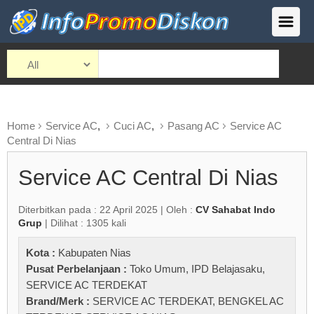
Home
Service AC
,
Cuci AC
,
Pasang AC
Service AC
Central Di Nias
Service AC Central Di Nias
Diterbitkan pada : 22 April 2025 | Oleh :
CV Sahabat Indo
Grup
| Dilihat : 1305 kali
Kota :
Kabupaten Nias
Pusat Perbelanjaan :
Toko Umum
,
IPD Belajasaku
,
SERVICE AC TERDEKAT
Brand/Merk :
SERVICE AC TERDEKAT
,
BENGKEL AC