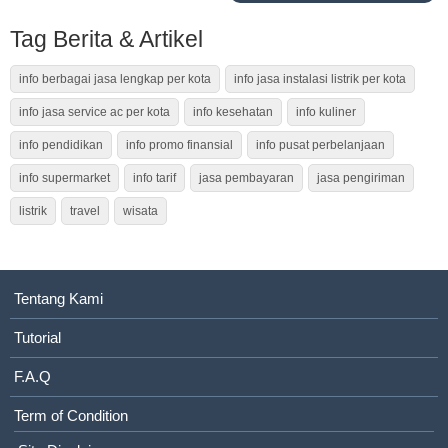
Tag Berita & Artikel
info berbagai jasa lengkap per kota
info jasa instalasi listrik per kota
info jasa service ac per kota
info kesehatan
info kuliner
info pendidikan
info promo finansial
info pusat perbelanjaan
info supermarket
info tarif
jasa pembayaran
jasa pengiriman
listrik
travel
wisata
Tentang Kami
Tutorial
F.A.Q
Term of Condition