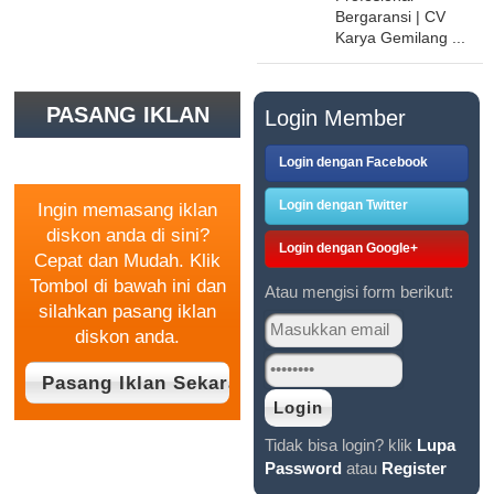
Bergaransi | CV
Karya Gemilang ...
PASANG IKLAN
Login Member
GRATIS
Login dengan Facebook
Login dengan Twitter
Ingin memasang iklan
diskon anda di sini?
Login dengan Google+
Cepat dan Mudah. Klik
Tombol di bawah ini dan
Atau mengisi form berikut:
silahkan pasang iklan
diskon anda.
Tidak bisa login? klik
Lupa
Password
atau
Register