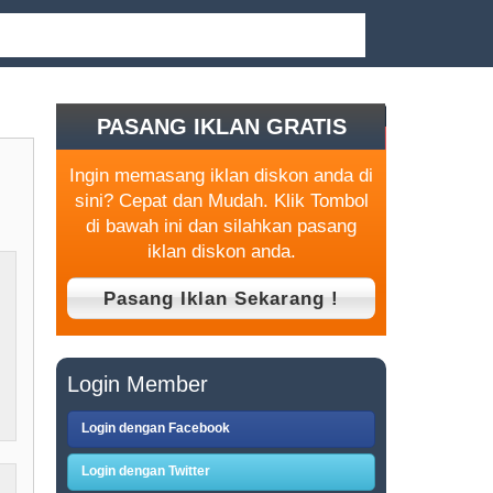
PASANG IKLAN GRATIS
Ingin memasang iklan diskon anda di
sini? Cepat dan Mudah. Klik Tombol
di bawah ini dan silahkan pasang
iklan diskon anda.
Login Member
Login dengan Facebook
Login dengan Twitter