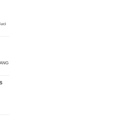
uci
TANG
S