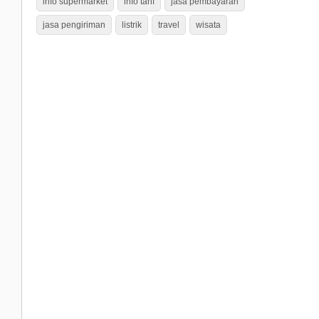
info supermarket
info tarif
jasa pembayaran
jasa pengiriman
listrik
travel
wisata