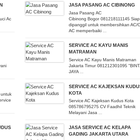
IN
JASA PASANG AC CIBINONG
Jasa Pasang AC
uci Ac
Cibinong Bogor 081218111145 Siap
dipanggil untuk membersihkan AC/C
AC memperbaiki ...
SERVICE AC KAYU MANIS
MATRAMAN
Service AC Kayu Manis Matraman
yani
Jakarta Timur 081212301095 "BIN
JAYA ...
SERVICE AC KAJEKSAN KUDU
KOTA
 untuk
ervice
Service AC Kajeksan Kudus Kota
085786795275 CV Faadhil Teknik
Melayani Jasa ...
UDUS
JASA SERVICE AC KELAPA
GADING JAKARTA UTARA