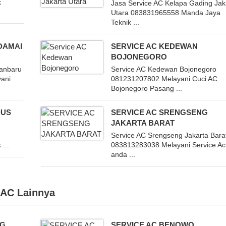
k
Jasa Service AC Kelapa Gading Jak
Utara 083831965558 Manda Jaya
Teknik ...
DAMAI
SERVICE AC KEDEWAN
BOJONEGORO
anbaru
Service AC Kedewan Bojonegoro
yani
081231207802 Melayani Cuci AC
Bojonegoro Pasang ...
DUS
SERVICE AC SRENGSENG
JAKARTA BARAT
Service AC Srengseng Jakarta Bara
...
083813283038 Melayani Service Ac
anda ...
 AC
Lainnya
NG
SERVICE AC BENOWO