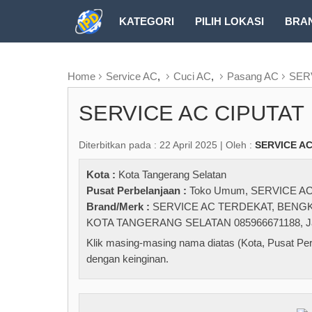
KATEGORI
PILIH LOKASI
BRA
RUBRIK FREEZEPAGE
Home
Service AC
,
Cuci AC
,
Pasang AC
SER
SERVICE AC CIPUTAT
Diterbitkan pada : 22 April 2025 | Oleh :
SERVICE A
Kota :
Kota Tangerang Selatan
Pusat Perbelanjaan :
Toko Umum
,
SERVICE A
Brand/Merk :
SERVICE AC TERDEKAT
,
BENGK
KOTA TANGERANG SELATAN 085966671188
,
J
Klik masing-masing nama diatas (Kota, Pusat Per
dengan keinginan.