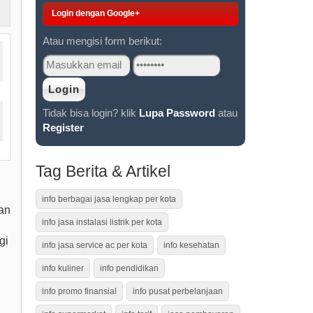
Login dengan Google+
Atau mengisi form berikut:
Tidak bisa login? klik
Lupa Password
atau
Register
Tag Berita & Artikel
info berbagai jasa lengkap per kota
an
info jasa instalasi listrik per kota
gi
info jasa service ac per kota
info kesehatan
info kuliner
info pendidikan
info promo finansial
info pusat perbelanjaan