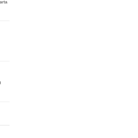
arta
t