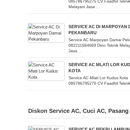
085786795275 CV Faadhil Tekni
Melayani Jasa ...
SERVICE AC DI MARPOYAN 
PEKANBARU
Service AC Marpoyan Damai Pek
082211564669 Dino Teknik Mela
Jasa ...
SERVICE AC MLATI LOR KU
KOTA
Service AC Mlati Lor Kudus Kota
085786795275 CV Faadhil Teknik 
Diskon
Service AC
,
Cuci AC
,
Pasang
SERVICE AC BEKRI LAMPU