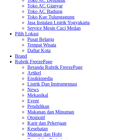
Toko AC Denpasar
Toko AC Gianyar
Toko AC Badung
Toko Kue Tulungagung
Jasa Instalasi Listrik Yogyakarta
Service Mesin Cuci Medan
Pilih Lokasi
Pusat Belanja
Tempat Wisata
Daftar Kota
Brand
Rubrik FreezePage
Beranda Rubrik FreezePage
Artikel
Ensiklopedia
Listrik Dan Instrumentasi
News
Mekanikal
Event
Pendidikan
Makanan dan Minuman
Otomotif
Karir dan Pekerjaan
Kesehatan
Mainan dan Hobi