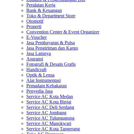
Peralatan Kerja
Bank & Keuangan
Toko & Department Store
Otomotif
Properti
Convention Center & Event Organizer
E-Voucher
Jasa Pembayaran & Pulsa
Jasa Pengiriman dan Kargo
Jasa Lainnya
Asuransi
Fotografi & Desain Grafis
Handicraft
Optik & Lensa
Alat Instrumentasi
Pemadam Kebakaran
Penyedia Jasa
Service AC Kota Medan
Service AC Kota Binjai
Service AC Deli Serdang
Service AC Jombang
Service AC Tulungagung
Service AC Manokwari
Service AC Kota Tangerang