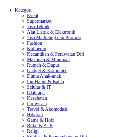
Kategori
Event
Supermarket
Jasa Teknik
Alat Listrik & Elektronik
Jasa Marketing dan Promosi
Fashion
Kulineran
Kecantikan & Perawatan Diri
Makanan & Minuman
Rumah & Dapur
Gadget & Komputer
Dunia Anak-anak
Ibu Hamil & Balita
Selular & IT
Olahraga
Kesehatan
Pariwisata
Travel & Akomodasi
Hiburan
Game & Hobi
Buku & ATK
Religi
Edukasi & Pengembangan Diri