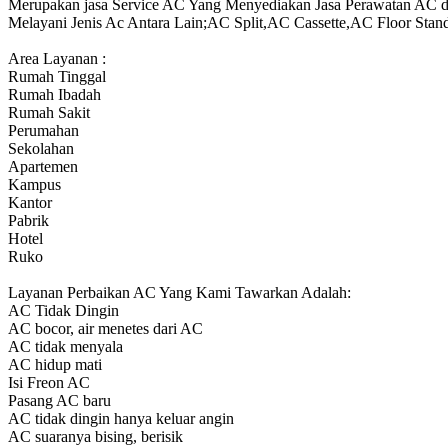
Merupakan jasa Service AC Yang Menyediakan Jasa Perawatan AC dan
Melayani Jenis Ac Antara Lain;AC Split,AC Cassette,AC Floor S
Area Layanan :
Rumah Tinggal
Rumah Ibadah
Rumah Sakit
Perumahan
Sekolahan
Apartemen
Kampus
Kantor
Pabrik
Hotel
Ruko
Layanan Perbaikan AC Yang Kami Tawarkan Adalah:
AC Tidak Dingin
AC bocor, air menetes dari AC
AC tidak menyala
AC hidup mati
Isi Freon AC
Pasang AC baru
AC tidak dingin hanya keluar angin
AC suaranya bising, berisik