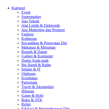
Kategori
Event
Supermarket
Jasa Teknik
Alat Listrik & Elektronik
Jasa Marketing dan Promosi
Fashion
Kulineran
Kecantikan & Perawatan Diri
Makanan & Minuman
Rumah & Dapur
Gadget & Komputer
Dunia Anak-anak
Ibu Hamil & Balita
Selular & IT
Olahraga
Kesehatan
Pariwisata
Travel & Akomodasi
Hiburan
Game & Hobi
Buku & ATK
Religi
Edukasi & Pengembangan Diri