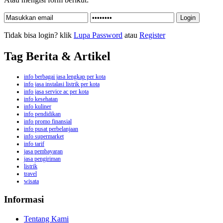
Tidak bisa login? klik
Lupa Password
atau
Register
Tag Berita & Artikel
info berbagai jasa lengkap per kota
info jasa instalasi listrik per kota
info jasa service ac per kota
info kesehatan
info kuliner
info pendidikan
info promo finansial
info pusat perbelanjaan
info supermarket
info tarif
jasa pembayaran
jasa pengiriman
listrik
travel
wisata
Informasi
Tentang Kami