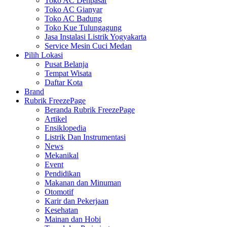
Toko AC Denpasar
Toko AC Gianyar
Toko AC Badung
Toko Kue Tulungagung
Jasa Instalasi Listrik Yogyakarta
Service Mesin Cuci Medan
Pilih Lokasi
Pusat Belanja
Tempat Wisata
Daftar Kota
Brand
Rubrik FreezePage
Beranda Rubrik FreezePage
Artikel
Ensiklopedia
Listrik Dan Instrumentasi
News
Mekanikal
Event
Pendidikan
Makanan dan Minuman
Otomotif
Karir dan Pekerjaan
Kesehatan
Mainan dan Hobi