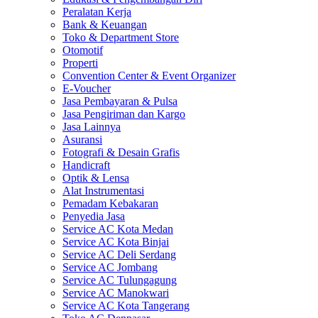
Peralatan Kerja
Bank & Keuangan
Toko & Department Store
Otomotif
Properti
Convention Center & Event Organizer
E-Voucher
Jasa Pembayaran & Pulsa
Jasa Pengiriman dan Kargo
Jasa Lainnya
Asuransi
Fotografi & Desain Grafis
Handicraft
Optik & Lensa
Alat Instrumentasi
Pemadam Kebakaran
Penyedia Jasa
Service AC Kota Medan
Service AC Kota Binjai
Service AC Deli Serdang
Service AC Jombang
Service AC Tulungagung
Service AC Manokwari
Service AC Kota Tangerang