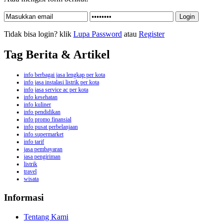
Tidak bisa login? klik
Lupa Password
atau
Register
Tag Berita & Artikel
info berbagai jasa lengkap per kota
info jasa instalasi listrik per kota
info jasa service ac per kota
info kesehatan
info kuliner
info pendidikan
info promo finansial
info pusat perbelanjaan
info supermarket
info tarif
jasa pembayaran
jasa pengiriman
listrik
travel
wisata
Informasi
Tentang Kami