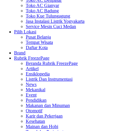
Toko AC Denpasar
Toko AC Gianyar
Toko AC Badung
Toko Kue Tulungagung
Jasa Instalasi Listrik Yogyakarta
Service Mesin Cuci Medan
Pilih Lokasi
Pusat Belanja
Tempat Wisata
Daftar Kota
Brand
Rubrik FreezePage
Beranda Rubrik FreezePage
Artikel
Ensiklopedia
Listrik Dan Instrumentasi
News
Mekanikal
Event
Pendidikan
Makanan dan Minuman
Otomotif
Karir dan Pekerjaan
Kesehatan
Mainan dan Hobi