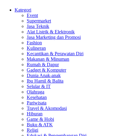
Kategori
Event
Supermarket
Jasa Teknik
Alat Listrik & Elektronik
Jasa Marketing dan Promosi
Fashion
Kulineran
Kecantikan & Perawatan Diri
Makanan & Minuman
Rumah & Dapur
Gadget & Komputer
Dunia Anak-anak
Ibu Hamil & Balita
Selular & IT
Olahraga
Kesehatan
Pariwisata
Travel & Akomodasi
Hiburan
Game & Hobi
Buku & ATK
Religi
Edukasi & Pengembangan Diri