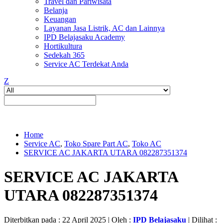
Travel dan Pariwisata
Belanja
Keuangan
Layanan Jasa Listrik, AC dan Lainnya
IPD Belajasaku Academy
Hortikultura
Sedekah 365
Service AC Terdekat Anda
Z
Home
Service AC
,
Toko Spare Part AC
,
Toko AC
SERVICE AC JAKARTA UTARA 082287351374
SERVICE AC JAKARTA
UTARA 082287351374
Diterbitkan pada : 22 April 2025 | Oleh :
IPD Belajasaku
| Dilihat :