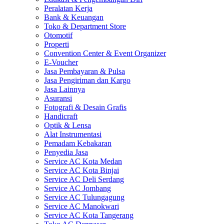
Peralatan Kerja
Bank & Keuangan
Toko & Department Store
Otomotif
Properti
Convention Center & Event Organizer
E-Voucher
Jasa Pembayaran & Pulsa
Jasa Pengiriman dan Kargo
Jasa Lainnya
Asuransi
Fotografi & Desain Grafis
Handicraft
Optik & Lensa
Alat Instrumentasi
Pemadam Kebakaran
Penyedia Jasa
Service AC Kota Medan
Service AC Kota Binjai
Service AC Deli Serdang
Service AC Jombang
Service AC Tulungagung
Service AC Manokwari
Service AC Kota Tangerang