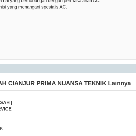
la hal yang berhubungan dengan permasalahan AC.
isi yang menangani spesialis AC.
H CIANJUR PRIMA NUANSA TEKNIK
Lainnya
GAH |
RVICE
IK