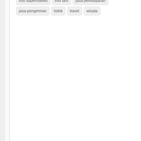
info supermarket
info tarif
jasa pembayaran
jasa pengiriman
listrik
travel
wisata