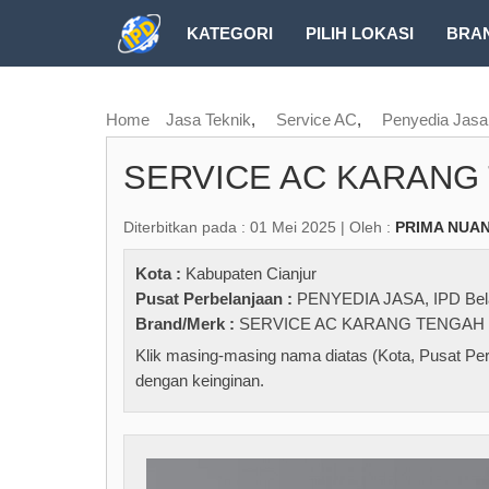
KATEGORI
PILIH LOKASI
BRA
RUBRIK FREEZEPAGE
Home
Jasa Teknik
,
Service AC
,
Penyedia Jasa
SERVICE AC KARANG
Diterbitkan pada : 01 Mei 2025 | Oleh :
PRIMA NUAN
Kota :
Kabupaten Cianjur
Pusat Perbelanjaan :
PENYEDIA JASA
,
IPD Bel
Brand/Merk :
SERVICE AC KARANG TENGAH 
Klik masing-masing nama diatas (Kota, Pusat Per
dengan keinginan.