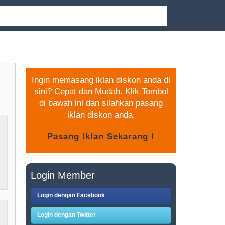
PASANG IKLAN GRATIS
Ingin memasang iklan diskon anda di
sini? Cepat dan Mudah. Klik Tombol
di bawah ini dan silahkan pasang
iklan diskon anda.
Login Member
Login dengan Facebook
Login dengan Twitter