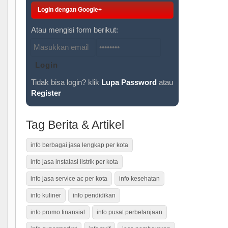
Login dengan Google+
Atau mengisi form berikut:
Tidak bisa login? klik
Lupa Password
atau
Register
Tag Berita & Artikel
info berbagai jasa lengkap per kota
info jasa instalasi listrik per kota
info jasa service ac per kota
info kesehatan
info kuliner
info pendidikan
info promo finansial
info pusat perbelanjaan