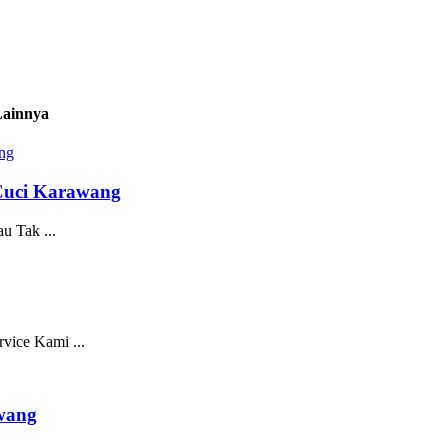
ainnya
n Cuci Karawang
u Tak ...
vice Kami ...
awang