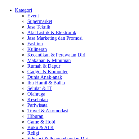
Kategori
Event
Supermarket
Jasa Teknik
Alat Listrik & Elektronik
Jasa Marketing dan Promosi
Fashion
Kulineran
Kecantikan & Perawatan Diri
Makanan & Minuman
Rumah & Dapur
Gadget & Komputer
Dunia Anak-anak
Ibu Hamil & Balita
Selular & IT
Olahraga
Kesehatan
Pariwisata
Travel & Akomodasi
Hiburan
Game & Hobi
Buku & ATK
Religi
Edukasi & Pengembangan Diri