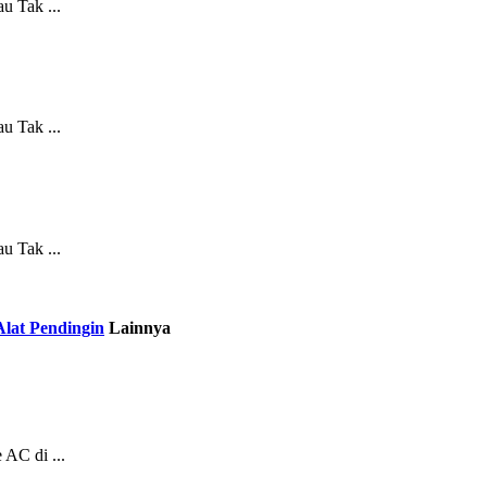
u Tak ...
u Tak ...
u Tak ...
Alat Pendingin
Lainnya
AC di ...