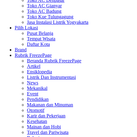
Toko AC Denpasar
Toko AC Gianyar
Toko AC Badung
Toko Kue Tulungagung
Jasa Instalasi Listrik Yogyakarta
Pilih Lokasi
Pusat Belanja
Tempat Wisata
Daftar Kota
Brand
Rubrik FreezePage
Beranda Rubrik FreezePage
Artikel
Ensiklopedia
Listrik Dan Instrumentasi
News
Mekanikal
Event
Pendidikan
Makanan dan Minuman
Otomotif
Karir dan Pekerjaan
Kesehatan
Mainan dan Hobi
Travel dan Pariwisata