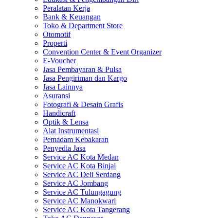
Peralatan Kerja
Bank & Keuangan
Toko & Department Store
Otomotif
Properti
Convention Center & Event Organizer
E-Voucher
Jasa Pembayaran & Pulsa
Jasa Pengiriman dan Kargo
Jasa Lainnya
Asuransi
Fotografi & Desain Grafis
Handicraft
Optik & Lensa
Alat Instrumentasi
Pemadam Kebakaran
Penyedia Jasa
Service AC Kota Medan
Service AC Kota Binjai
Service AC Deli Serdang
Service AC Jombang
Service AC Tulungagung
Service AC Manokwari
Service AC Kota Tangerang