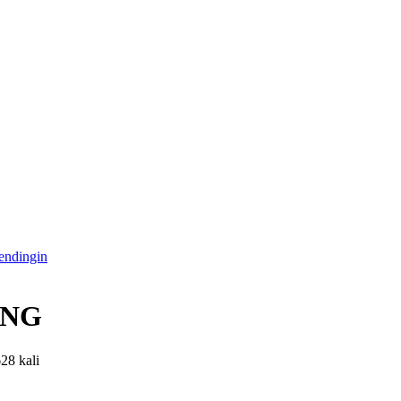
endingin
ANG
628 kali