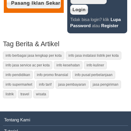
Tidak bisa login? klik
Lupa
Password
atau
Register
Tag Berita & Artikel
info berbagai jasa lengkap per kota
info jasa instalasi listrik per kota
info jasa service ac per kota
info kesehatan
info kuliner
info pendidikan
info promo finansial
info pusat perbelanjaan
info supermarket
info tarif
jasa pembayaran
jasa pengiriman
listrik
travel
wisata
Tentang Kami