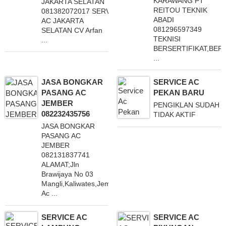
KARAWANG PT
JAKARTA SELATAN
REITOU TEKNIK
081382072017 SERVICE
ABADI
AC JAKARTA
081296597349
SELATAN CV Arfan
TEKNISI
...
BERSERTIFIKAT,BE
...
JASA BONGKAR
SERVICE AC
PASANG AC
PEKAN BARU
JEMBER
PENGIKLAN SUDAH
082232435756
TIDAK AKTIF
JASA BONGKAR
PASANG AC
JEMBER
082131837741
ALAMAT;Jln
Brawijaya No 03
Mangli,Kaliwates,Jember
Ac ...
SERVICE AC
SERVICE AC