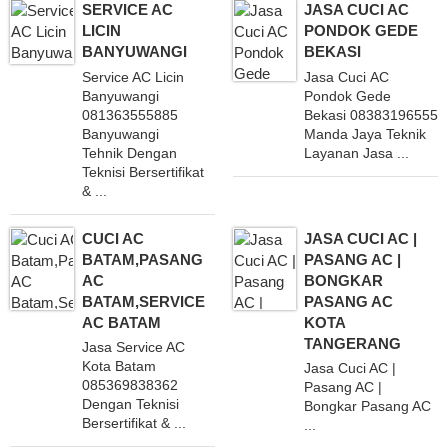
SERVICE AC
JASA CUCI AC
LICIN
PONDOK GEDE
BANYUWANGI
BEKASI
Service AC Licin
Jasa Cuci AC
Banyuwangi
Pondok Gede
081363555885
Bekasi 083831965558
Banyuwangi
Manda Jaya Teknik
Tehnik Dengan
Layanan Jasa ...
Teknisi Bersertifikat
& ...
CUCI AC
JASA CUCI AC |
BATAM,PASANG
PASANG AC |
AC
BONGKAR
BATAM,SERVICE
PASANG AC
AC BATAM
KOTA
TANGERANG
Jasa Service AC
Kota Batam
Jasa Cuci AC |
085369838362
Pasang AC |
Dengan Teknisi
Bongkar Pasang AC
Bersertifikat & ...
...