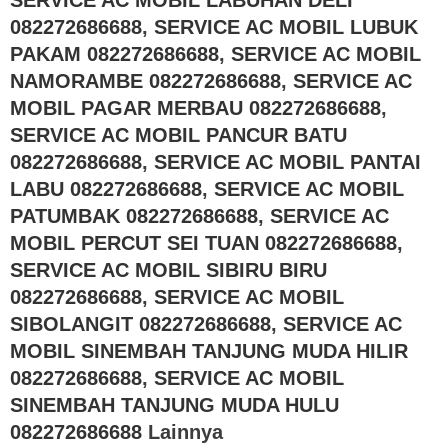
SERVICE AC MOBIL LABUHAN DELI
082272686688
,
SERVICE AC MOBIL LUBUK
PAKAM 082272686688
,
SERVICE AC MOBIL
NAMORAMBE 082272686688
,
SERVICE AC
MOBIL PAGAR MERBAU 082272686688
,
SERVICE AC MOBIL PANCUR BATU
082272686688
,
SERVICE AC MOBIL PANTAI
LABU 082272686688
,
SERVICE AC MOBIL
PATUMBAK 082272686688
,
SERVICE AC
MOBIL PERCUT SEI TUAN 082272686688
,
SERVICE AC MOBIL SIBIRU BIRU
082272686688
,
SERVICE AC MOBIL
SIBOLANGIT 082272686688
,
SERVICE AC
MOBIL SINEMBAH TANJUNG MUDA HILIR
082272686688
,
SERVICE AC MOBIL
SINEMBAH TANJUNG MUDA HULU
082272686688
Lainnya